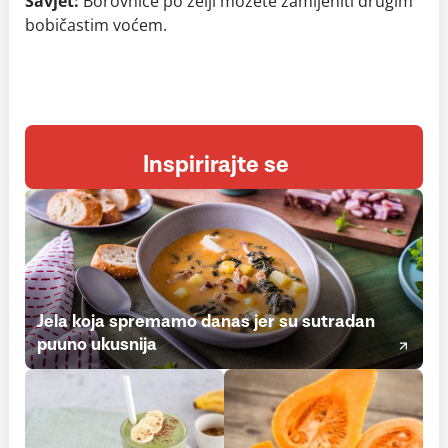
Savjet:
Borovnice po želji možete zamijeniti drugim
bobičastim voćem.
Inspirirajte se
Jela koja spremamo danas jer su sutradan
puuno ukusnija