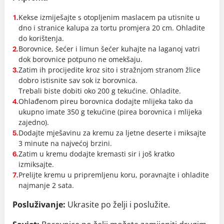
Kekse izmiješajte s otopljenim maslacem pa utisnite u
1.
dno i stranice kalupa za tortu promjera 20 cm. Ohladite
do korištenja.
Borovnice, šećer i limun šećer kuhajte na laganoj vatri
2.
dok borovnice potpuno ne omekšaju.
Zatim ih procijedite kroz sito i stražnjom stranom žlice
3.
dobro istisnite sav sok iz borovnica.
Trebali biste dobiti oko 200 g tekućine. Ohladite.
Ohlađenom pireu borovnica dodajte mlijeka tako da
4.
ukupno imate 350 g tekućine (pirea borovnica i mlijeka
zajedno).
Dodajte mješavinu za kremu za ljetne deserte i miksajte
5.
3 minute na najvećoj brzini.
Zatim u kremu dodajte kremasti sir i još kratko
6.
izmiksajte.
Prelijte kremu u pripremljenu koru, poravnajte i ohladite
7.
najmanje 2 sata.
Posluživanje:
Ukrasite po želji i poslužite.