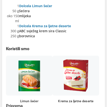
1
Dolcela Limun šećer
50 g
šećera
oko 150
mlijeka
ml
1
Dolcela Krema za ljetne deserte
300 g
ABC svježeg krem sira Classic
250 g
borovnica
Koristili smo
Limun šećer
Krema za ljetne deserte
Priprema