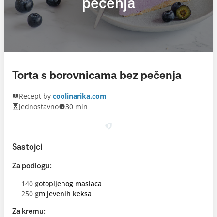
pečenja
Torta s borovnicama bez pečenja
Recept by
coolinarika.com
Jednostavno
30 min
Sastojci
Za podlogu:
140 g
otopljenog maslaca
250 g
mljevenih keksa
Za kremu: