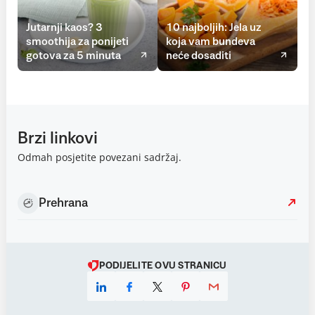
Jutarnji kaos? 3
10 najboljih: Jela uz
smoothija za ponijeti
koja vam bundeva
gotova za 5 minuta
neće dosaditi
Brzi linkovi
Odmah posjetite povezani sadržaj.
Prehrana
PODIJELITE OVU STRANICU