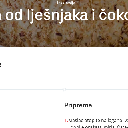
Inspiracija
 od lješnjaka i čo
e
Priprema
Maslac otopite na laganoj v
1.
i dobije orašasti miris. Osta