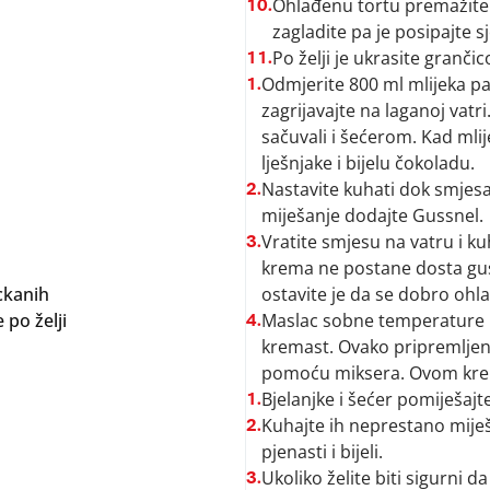
Ohlađenu tortu premažite 
10.
zagladite pa je posipajte s
Po želji je ukrasite granč
11.
Odmjerite 800 ml mlijeka pa
1.
zagrijavajte na laganoj vatri.
sačuvali i šećerom. Kad mli
lješnjake i bijelu čokoladu.
Nastavite kuhati dok smjesa
2.
miješanje dodajte Gussnel.
Vratite smjesu na vatru i k
3.
krema ne postane dosta gust
eckanih
ostavite je da se dobro ohla
 po želji
Maslac sobne temperature i
4.
kremast. Ovako pripremljen
pomoću miksera. Ovom kre
Bjelanjke i šećer pomiješajte
1.
Kuhajte ih neprestano miješa
2.
pjenasti i bijeli.
Ukoliko želite biti sigurni d
3.