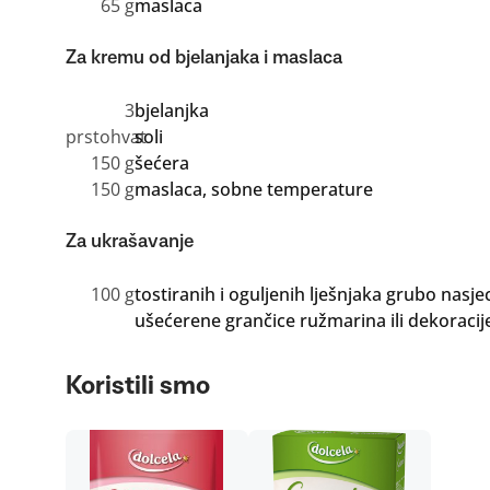
65 g
maslaca
Za kremu od bjelanjaka i maslaca
3
bjelanjka
prstohvat
soli
150 g
šećera
150 g
maslaca, sobne temperature
Za ukrašavanje
100 g
tostiranih i oguljenih lješnjaka grubo nasj
ušećerene grančice ružmarina ili dekoracije
Koristili smo