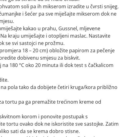
ohvatom soli pa ih mikserom izradite u čvrsti snijeg.
 žumanjke i šećer pa sve miješajte mikserom dok ne
smjesu.
miješajte kakao u prahu, Gussnel, mljevene
 Na kraju umiješajte i otopljeni maslac. Nastavite
k se svi sastojci ne prožmu.
(promjera 18 – 20 cm) obložite papirom za pečenje
redite dobivenu smjesu za biskvit.
oj na 180 °C oko 20 minuta ili dok test s čačkalicom
ite.
na pola tako da dobijete četiri kruga/kora približno
 za tortu pa ga premažite trećinom kreme od
skvitnom korom i ponovite postupak s
e tortu ovako dok ne iskoristite sve sastojke. Zatim
oliko sati da se krema dobro stisne.