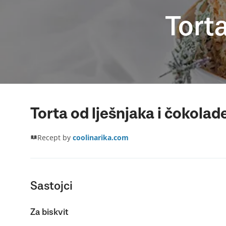
Torta
Torta od lješnjaka i čokolad
Recept by
coolinarika.com
Sastojci
Za biskvit