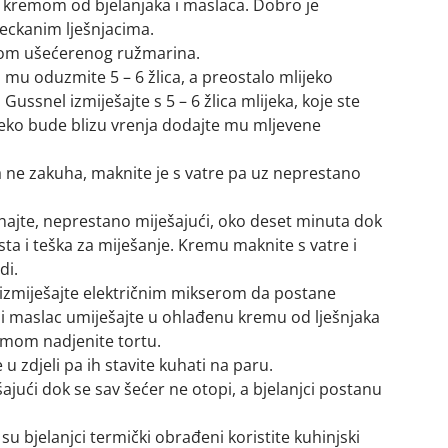
kremom od bjelanjaka i maslaca. Dobro je
jeckanim lješnjacima.
icom ušećerenog ružmarina.
 mu oduzmite 5 – 6 žlica, a preostalo mlijeko
 Gussnel izmiješajte s 5 – 6 žlica mlijeka, koje ste
jeko bude blizu vrenja dodajte mu mljevene
 ne zakuha, maknite je s vatre pa uz neprestano
uhajte, neprestano miješajući, oko deset minuta dok
a i teška za miješanje. Kremu maknite s vatre i
di.
zmiješajte električnim mikserom da postane
i maslac umiješajte u ohlađenu kremu od lješnjaka
mom nadjenite tortu.
 u zdjeli pa ih stavite kuhati na paru.
jući dok se sav šećer ne otopi, a bjelanjci postanu
a su bjelanjci termički obrađeni koristite kuhinjski