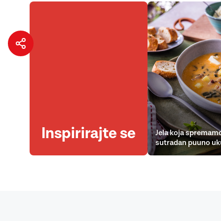
Inspirirajte se
Jela koja spremamo
sutradan puuno uk