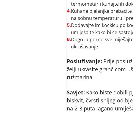
termometar i kuhajte ih do
Kuhane bjelanjke prebacite 
4.
na sobnu temperaturu i pretv
Dodavajte im kockicu po ko
5.
umiješajte kako bi se sastojc
Dugo i uporno sve miješajt
6.
ukrašavanje.
Posluživanje:
Prije posluž
želji ukrasite grančicom 
ružmarina.
Savjet:
Kako biste dobili pj
biskvit, čvrsti snijeg od b
na 2-3 puta lagano umiješat