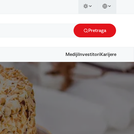
Pretraga
Mediji
Investitori
Karijere