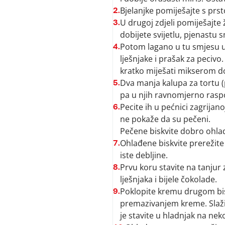
Bjelanjke pomiješajte s prst
2.
U drugoj zdjeli pomiješajte
3.
dobijete svijetlu, pjenastu 
Potom lagano u tu smjesu u
4.
lješnjake i prašak za pecivo.
kratko miješati mikserom do
Dva manja kalupa za tortu 
5.
pa u njih ravnomjerno raspo
Pecite ih u pećnici zagrijan
6.
ne pokaže da su pečeni.
Pečene biskvite dobro ohlad
Ohlađene biskvite prerežite 
7.
iste debljine.
Prvu koru stavite na tanjur
8.
lješnjaka i bijele čokolade.
Poklopite kremu drugom bi
9.
premazivanjem kreme. Slažit
je stavite u hladnjak na nek