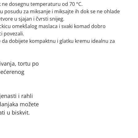
k ne dosegnu temperaturu od 70 °C.
u posudu za miksanje i miksajte ih dok se ne ohlade
ore u sjajan i čvrsti snijeg.
ckicu omekšalog maslaca i svaki komad dobro
i povezali.
e da dobijete kompaktnu i glatku kremu idealnu za
ivanja, tortu po
ušećerenog
enasti i rahli
jelanjaka možete
i u biskvit.