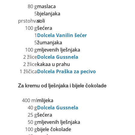
80 g
maslaca
5
bjelanjaka
prstohvat
soli
100 g
šećera
1
Dolcela Vanilin šećer
5
žumanjaka
100 g
mljevenih lješnjaka
2 žlice
Dolcela Gussnela
2 žlice
kakaa u prahu
1 žličica
Dolcela Praška za pecivo
Za kremu od lješnjaka i bijele čokolade
400 ml
mlijeka
40 g
Dolcela Gussnela
25 g
šećera
50 g
mljevenih lješnjaka
100 g
bijele čokolade