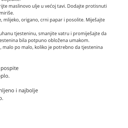
ijte maslinovo ulje u većoj tavi. Dodajte protisnuti
miriše.
 mlijeko, origano, crni papar i posolite. Miješajte
hanu tjesteninu, smanjite vatru i promiješajte da
 tjestenina bila potpuno obložena umakom.
 malo po malo, koliko je potrebno da tjestenina
 pospite
plo.
mljeno i najbolje
o.