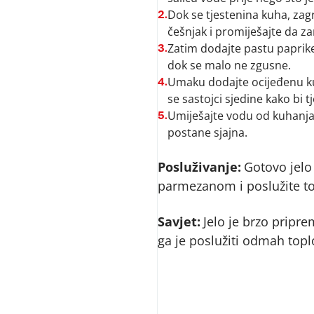
Dok se tjestenina kuha, zagr
2.
češnjak i promiješajte da za
Zatim dodajte pastu paprike,
3.
dok se malo ne zgusne.
Umaku dodajte ocijeđenu ku
4.
se sastojci sjedine kako bi
Umiješajte vodu od kuhanja,
5.
postane sjajna.
Posluživanje:
Gotovo jelo
parmezanom i poslužite to
Savjet:
Jelo je brzo pripre
ga je poslužiti odmah topl