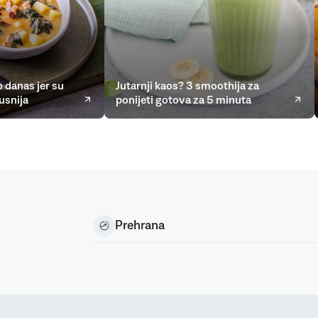
 danas jer su
Jutarnji kaos? 3 smoothija za
usnija
ponijeti gotova za 5 minuta
Prehrana