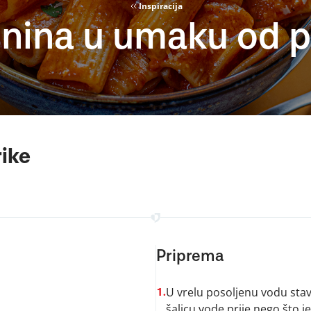
Inspiracija
enina u umaku od p
ike
Priprema
U vrelu posoljenu vodu stavi
1.
šalicu vode prije nego što je