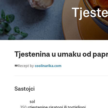
Tjest
Tjestenina u umaku od papr
Recept by
coolinarika.com
Sastojci
sol
350 g
tjestenine rigatoni ili tortiglioni