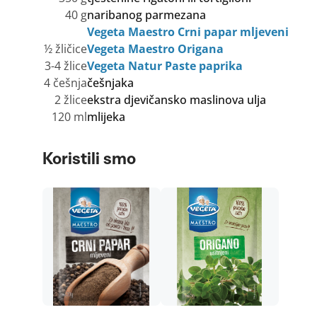
40 g
naribanog parmezana
Vegeta Maestro Crni papar mljeveni
½ žličice
Vegeta Maestro Origana
3-4 žlice
Vegeta Natur Paste paprika
4 češnja
češnjaka
2 žlice
ekstra djevičansko maslinova ulja
120 ml
mlijeka
Koristili smo