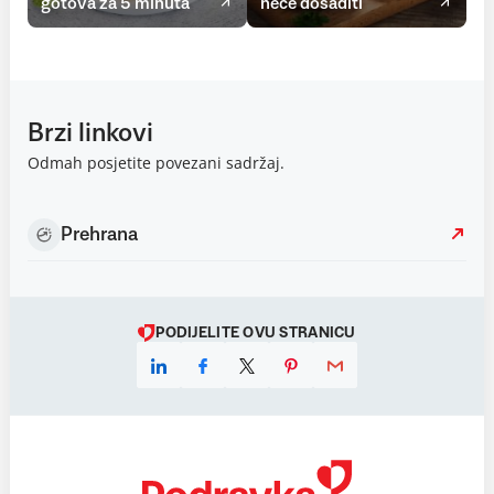
gotova za 5 minuta
neće dosaditi
Brzi linkovi
Odmah posjetite povezani sadržaj.
Prehrana
PODIJELITE OVU STRANICU