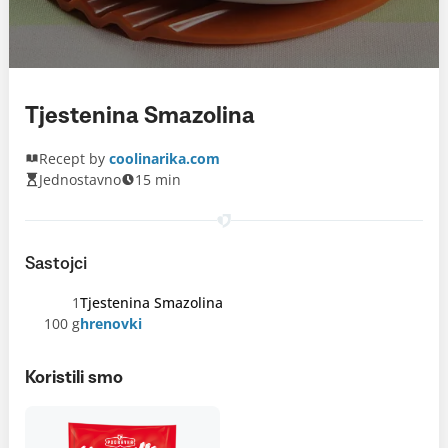
Tjestenina Smazolina
Recept by
coolinarika.com
Jednostavno
15 min
Sastojci
1
Tjestenina Smazolina
100 g
hrenovki
Koristili smo