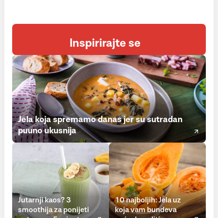
Inspirirajte se
Jela koja spremamo danas jer su sutradan
puuno ukusnija
Jutarnji kaos? 3
10 najboljih: Jela uz
smoothija za ponijeti
koja vam bundeva