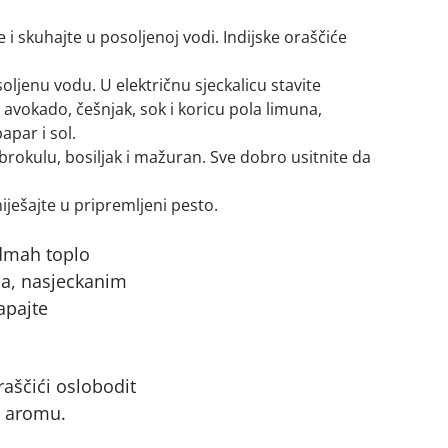
 i skuhajte u posoljenoj vodi. Indijske oraščiće
oljenu vodu. U električnu sjeckalicu stavite
avokado, češnjak, sok i koricu pola limuna,
apar i sol.
brokulu, bosiljak i mažuran. Sve dobro usitnite da
iješajte u pripremljeni pesto.
dmah toplo
na, nasjeckanim
apajte
oraščići oslobodit
ti aromu.