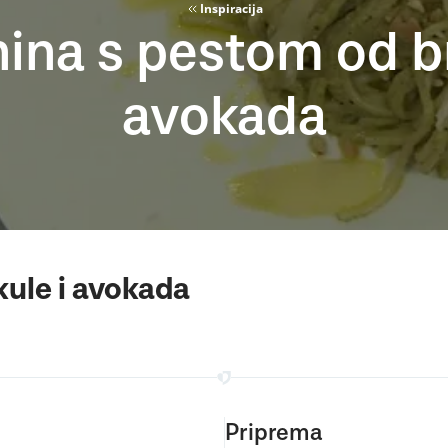
Inspiracija
nina s pestom od br
avokada
kule i avokada
Priprema