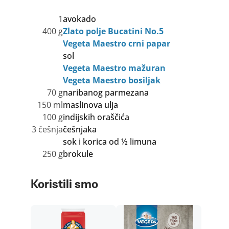
1
avokado
400 g
Zlato polje Bucatini No.5
Vegeta Maestro crni papar
sol
Vegeta Maestro mažuran
Vegeta Maestro bosiljak
70 g
naribanog parmezana
150 ml
maslinova ulja
100 g
indijskih oraščića
3 češnja
češnjaka
sok i korica od ½ limuna
250 g
brokule
Koristili smo