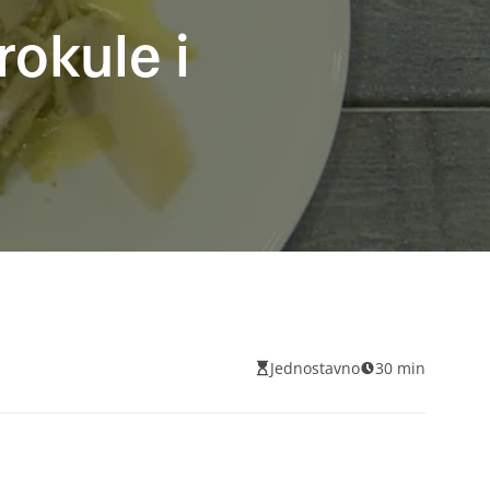
okule i
Jednostavno
30 min