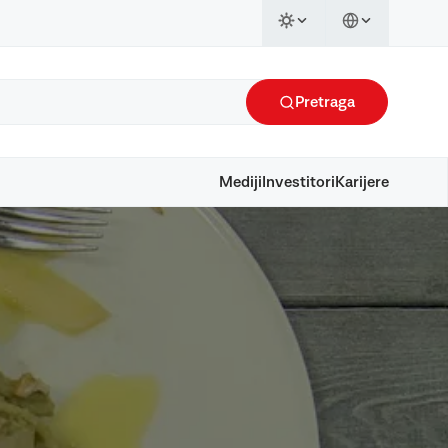
Pretraga
Mediji
Investitori
Karijere