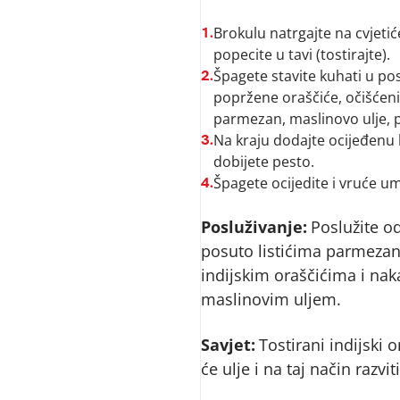
Brokulu natrgajte na cvjetiće
1.
popecite u tavi (tostirajte).
Špagete stavite kuhati u pos
2.
popržene oraščiće, očišćeni 
parmezan, maslinovo ulje, p
Na kraju dodajte ocijeđenu 
3.
dobijete pesto.
Špagete ocijedite i vruće um
4.
Posluživanje:
Poslužite o
posuto listićima parmeza
indijskim oraščićima i nak
maslinovim uljem.
Savjet:
Tostirani indijski 
će ulje i na taj način razvi