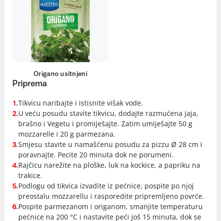
Origano usitnjeni
Priprema
Tikvicu naribajte i istisnite višak vode.
1.
U veću posudu stavite tikvicu, dodajte razmućena jaja,
2.
brašno i Vegetu i promiješajte. Zatim umiješajte 50 g
mozzarelle i 20 g parmezana.
Smjesu stavite u namašćenu posudu za pizzu Ø 28 cm i
3.
poravnajte. Pecite 20 minuta dok ne porumeni.
Rajčicu narežite na ploške, luk na kockice, a papriku na
4.
trakice.
Podlogu od tikvica izvadite iz pećnice, pospite po njoj
5.
preostalu mozzarellu i rasporedite pripremljeno povrće.
Pospite parmezanom i origanom, smanjite temperaturu
6.
pećnice na 200 °C i nastavite peći još 15 minuta, dok se