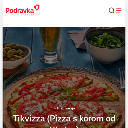
Skip
to
content
Inspiracija
Tikvizza (Pizza s korom od