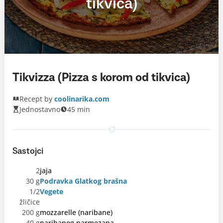
tikvica)
Tikvizza (Pizza s korom od tikvica)
Recept by
coolinarika.com
Jednostavno
45 min
Sastojci
2
jaja
30 g
Podravka Glatkog brašna
1/2
Vegete
žličice
200 g
mozzarelle (naribane)
40 g
naribanog parmezana