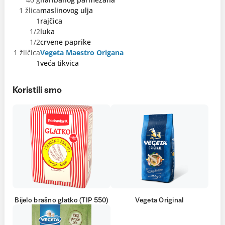
1 žlica
maslinovog ulja
1
rajčica
1/2
luka
1/2
crvene paprike
1 žličica
Vegeta Maestro Origana
1
veća tikvica
Koristili smo
Bijelo brašno glatko (TIP 550)
Vegeta Original