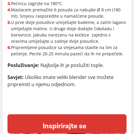
Pećnicu zagrijte na 180°C.
3.
Maslacem premažite 6 posuda za nabujke Ø 8 cm (180
4.
ml). Smjesu rasporedite u namašćene posude.
U prve dvije posudice umiješajte bademe, a zatim lagano
5.
umiješajte maline. U druge dvije dodajte čokoladu i
borovnice. Jabuku narezanu na kockice zajedno s
orasima umiješajte u zadnje dvije posudice.
Pripremljene posudice sa smjesama stavite na lim za
6.
pečenje. Pecite 20-25 minuta pazeći da ih ne prepečete.
Posluživanje:
Najbolje ih je poslužiti tople.
Savjet:
Ukoliko imate veliki blender sve možete
pripremiti u njemu odjednom.
Inspirirajte se