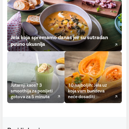
Jela koja spremamo danas jer su sutradan
puuno ukusnija
Jutarnji kaos? 3
10 najboljih: Jela uz
smoothija za ponijeti
koja vam bundeva
gotova za 5 minuta
neće dosaditi