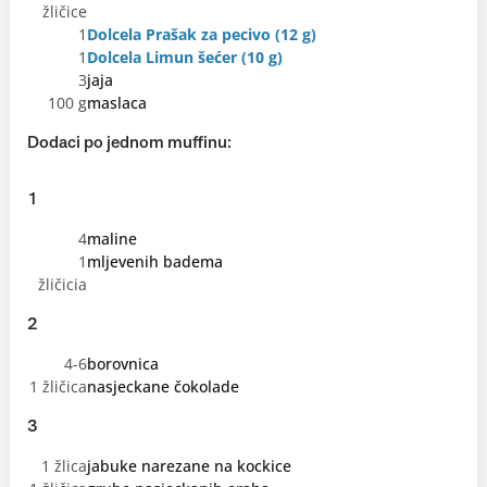
žličice
1
Dolcela Prašak za pecivo (12 g)
1
Dolcela Limun šećer (10 g)
3
jaja
100 g
maslaca
Dodaci po jednom muffinu:
1
4
maline
1
mljevenih badema
žličicia
2
4-6
borovnica
1 žličica
nasjeckane čokolade
3
1 žlica
jabuke narezane na kockice