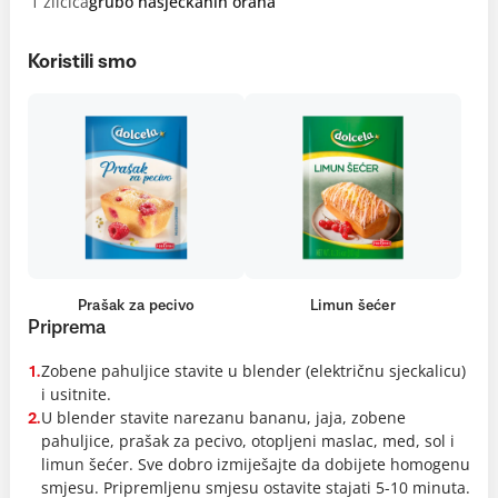
1 žličica
grubo nasjeckanih oraha
Koristili smo
Prašak za pecivo
Limun šećer
Priprema
Zobene pahuljice stavite u blender (električnu sjeckalicu)
1.
i usitnite.
U blender stavite narezanu bananu, jaja, zobene
2.
pahuljice, prašak za pecivo, otopljeni maslac, med, sol i
limun šećer. Sve dobro izmiješajte da dobijete homogenu
smjesu. Pripremljenu smjesu ostavite stajati 5-10 minuta.