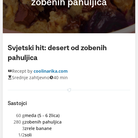
zobenih pahuljica
Svjetski hit: desert od zobenih
pahuljica
Recept by
coolinarika.com
Srednje zahtjevno
40 min
Sastojci
60 g
meda (5 - 6 žlica)
280 g
zobenih pahuljica
3
zrele banane
1/2
soli