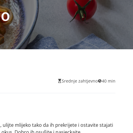
eo
Srednje zahtjevno
40 min
ulijte mlijeko tako da ih prekrijete i ostavite stajati
 okus. Dobro ih osušite i nasjeckajte.