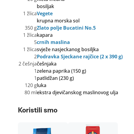
bosiljak
1 žlica
Vegete
krupna morska sol
350 g
Zlato polje Bucatini No.5
1 žlica
kapara
5
crnih maslina
1 žlica
svježe nasjeckanog bosiljka
2
Podravka Sjeckane rajčice (2 x 390 g)
2 češnja
češnjaka
1
zelena paprika (150 g)
1
patlidžan (230 g)
120 g
luka
80 ml
ekstra djevičanskog maslinovog ulja
Koristili smo