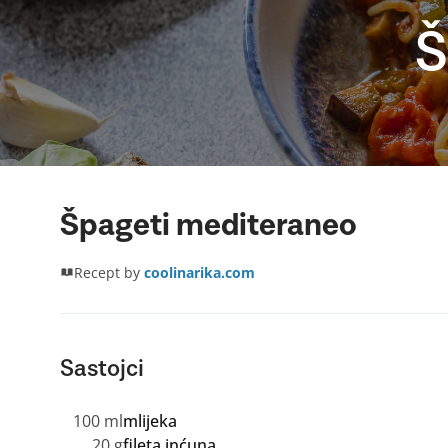
Š
Špageti mediteraneo
Recept by
coolinarika.com
Sastojci
100 ml
mlijeka
20 g
fileta inćuna