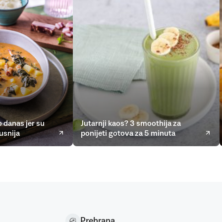
 danas jer su
Jutarnji kaos? 3 smoothija za
usnija
ponijeti gotova za 5 minuta
Prehrana