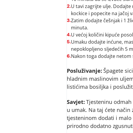
U tavi zagrijte ulje. Dodajt
2.
kockice i popecite na jačoj 
Zatim dodajte češnjak i 1 žli
3.
minuta.
U većoj količini kipuće poso
4.
Umaku dodajte inćune, masli
5.
nepoklopljeno sljedećih 5 m
Nakon toga dodajte netom s
6.
Posluživanje:
Špagete sici
hladnim maslinovim uljem
listićima bosiljka i poslužit
Savjet:
Tjesteninu odmah 
u umak. Na taj ćete način 
tjesteninom dodati i malo 
prirodno dodatno zgusnut