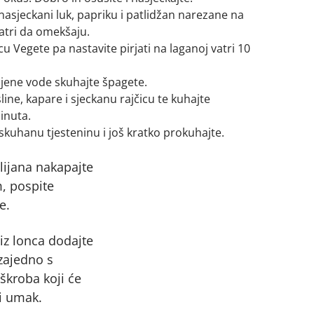
e nasjeckani luk, papriku i patlidžan narezane na
vatri da omekšaju.
cu Vegete pa nastavite pirjati na laganoj vatri 10
ljene vode skuhajte špagete.
ne, kapare i sjeckanu rajčicu te kuhajte
inuta.
kuhanu tjesteninu i još kratko prokuhajte.
lijana nakapajte
, pospite
e.
iz lonca dodajte
zajedno s
škroba koji će
i umak.