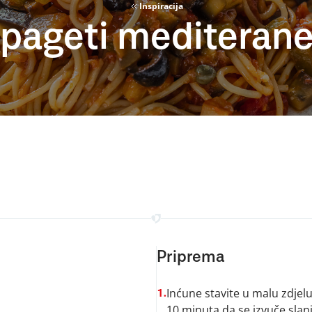
Inspiracija
pageti mediteran
Priprema
Inćune stavite u malu zdjelu, 
1.
10 minuta da se izvuče slani