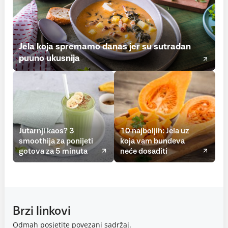
Jela koja spremamo danas jer su sutradan
puuno ukusnija
Jutarnji kaos? 3
10 najboljih: Jela uz
smoothija za ponijeti
koja vam bundeva
gotova za 5 minuta
neće dosaditi
Brzi linkovi
Odmah posjetite povezani sadržaj.