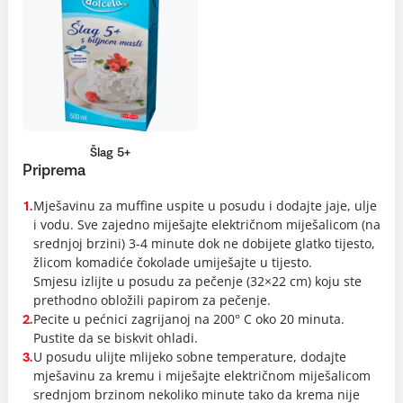
Šlag 5+
Priprema
Mješavinu za muffine uspite u posudu i dodajte jaje, ulje
1.
i vodu. Sve zajedno miješajte električnom miješalicom (na
srednjoj brzini) 3-4 minute dok ne dobijete glatko tijesto,
žlicom komadiće čokolade umiješajte u tijesto.
Smjesu izlijte u posudu za pečenje (32×22 cm) koju ste
prethodno obložili papirom za pečenje.
Pecite u pećnici zagrijanoj na 200° C oko 20 minuta.
2.
Pustite da se biskvit ohladi.
U posudu ulijte mlijeko sobne temperature, dodajte
3.
mješavinu za kremu i miješajte električnom miješalicom
srednjom brzinom nekoliko minute tako da krema nije