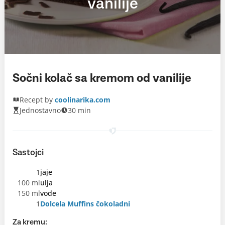
vanilije
Sočni kolač sa kremom od vanilije
Recept by
coolinarika.com
Jednostavno
30 min
Sastojci
1
jaje
100 ml
ulja
150 ml
vode
1
Dolcela Muffins čokoladni
Za kremu: