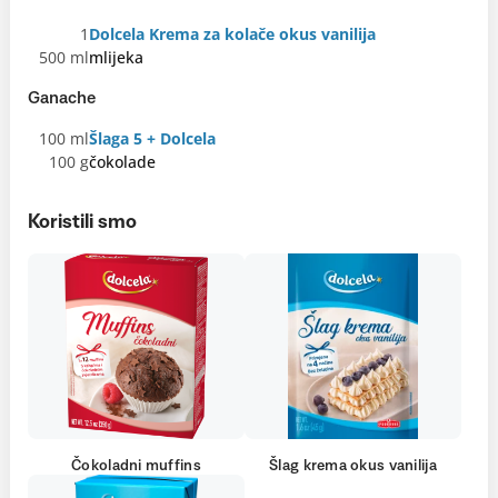
1
Dolcela Krema za kolače okus vanilija
500 ml
mlijeka
Ganache
100 ml
Šlaga 5 + Dolcela
100 g
čokolade
Koristili smo
Čokoladni muffins
Šlag krema okus vanilija