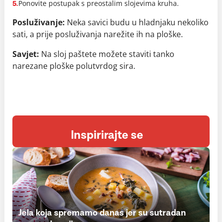
Ponovite postupak s preostalim slojevima kruha.
5.
Posluživanje:
Neka savici budu u hladnjaku nekoliko
sati, a prije posluživanja narežite ih na ploške.
Savjet:
Na sloj paštete možete staviti tanko
narezane ploške polutvrdog sira.
Inspirirajte se
Jela koja spremamo danas jer su sutradan