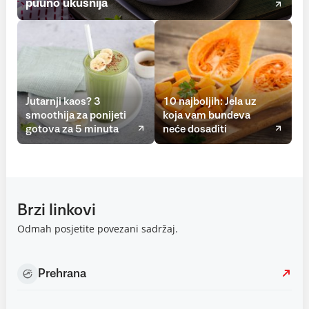
puuno ukusnija
Jutarnji kaos? 3
10 najboljih: Jela uz
smoothija za ponijeti
koja vam bundeva
gotova za 5 minuta
neće dosaditi
Brzi linkovi
Odmah posjetite povezani sadržaj.
Prehrana