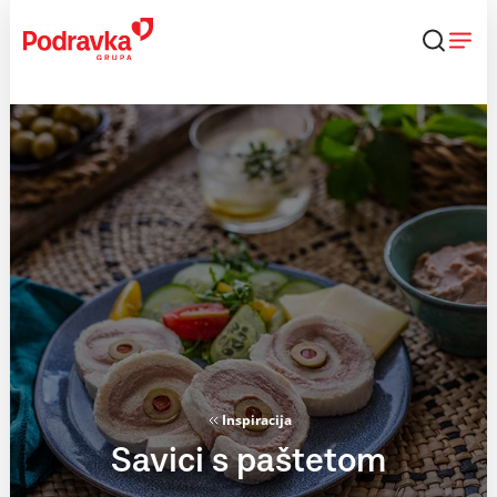
Skip
to
content
Inspiracija
Savici s paštetom