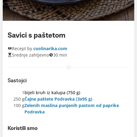
Savici s paštetom
Recept by
coolinarika.com
Srednje zahtjevno
30 min
Sastojci
1
bijeli kruh iz kalupa (750 g)
250 g
Čajne paštete Podravka (3x95 g)
100 g
Zelenih maslina punjenih pastom od paprike
Podravka
Koristili smo