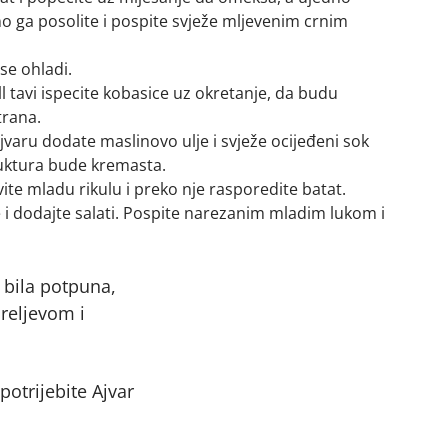
o ga posolite i pospite svježe mljevenim crnim
se ohladi.
ill tavi ispecite kobasice uz okretanje, da budu
trana.
jvaru dodate maslinovo ulje i svježe ocijeđeni sok
ruktura bude kremasta.
ite mladu rikulu i preko nje rasporedite batat.
 i dodajte salati. Pospite narezanim mladim lukom i
 bila potpuna,
reljevom i
potrijebite Ajvar