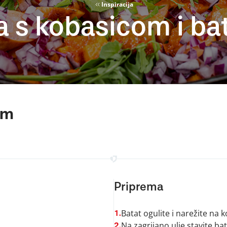
Inspiracija
a s kobasicom i b
om
Priprema
Batat ogulite i narežite na k
1.
Na zagrijano ulje stavite ba
2.