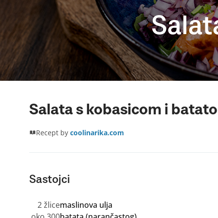
Salat
Salata s kobasicom i batat
Recept by
coolinarika.com
Sastojci
2 žlice
maslinova ulja
oko 300
batata (narančastog)