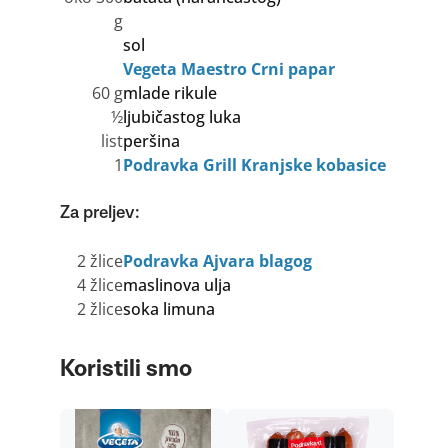
g
sol
Vegeta Maestro Crni papar
60 g
mlade rikule
½
ljubičastog luka
list
peršina
1
Podravka Grill Kranjske kobasice
Za preljev:
2 žlice
Podravka Ajvara blagog
4 žlice
maslinova ulja
2 žlice
soka limuna
Koristili smo