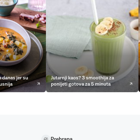
 danas jer su
Jutarnji kaos? 3 smoothija za
usnija
ponijeti gotova za 5 minuta
Prehrana