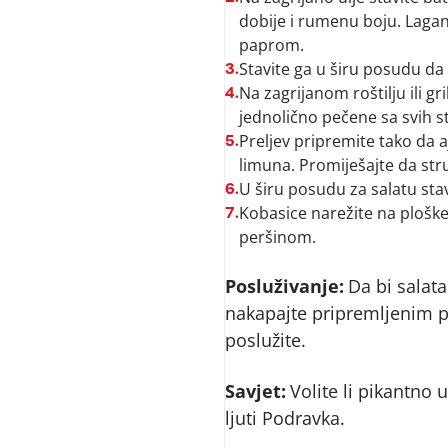
dobije i rumenu boju. Lagan
paprom.
Stavite ga u širu posudu da 
3.
Na zagrijanom roštilju ili gr
4.
jednolično pečene sa svih s
Preljev pripremite tako da a
5.
limuna. Promiješajte da st
U širu posudu za salatu stav
6.
Kobasice narežite na ploške
7.
peršinom.
Posluživanje:
Da bi salata
nakapajte pripremljenim p
poslužite.
Savjet:
Volite li pikantno u
ljuti Podravka.