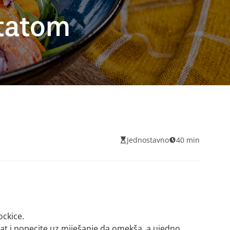
atatom
Jednostavno
40 min
ockice.
tat i popecite uz miješanje da omekša, a ujedno