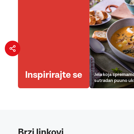
Inspirirajte se
Jela koja spremamo
sutradan puuno uk
Brzi linkovi