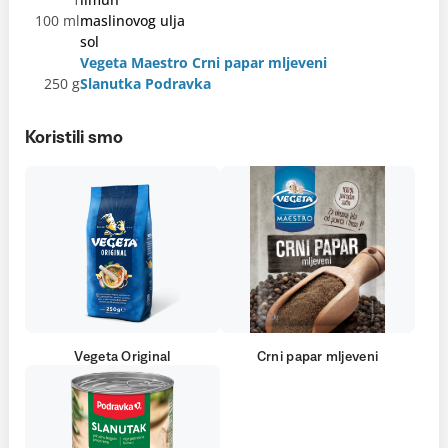
100 ml
maslinovog ulja
sol
Vegeta Maestro Crni papar mljeveni
250 g
Slanutka Podravka
Koristili smo
Vegeta Original
Crni papar mljeveni