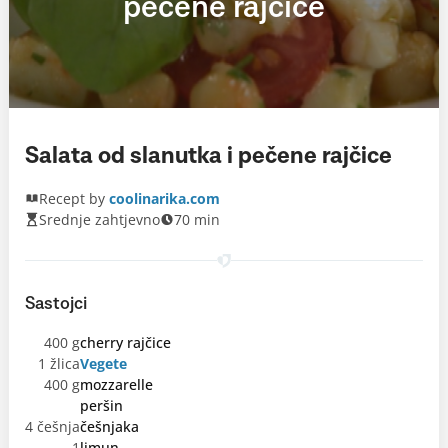
pečene rajčice
Salata od slanutka i pečene rajčice
Recept by
coolinarika.com
Srednje zahtjevno
70 min
Sastojci
400 g
cherry rajčice
1 žlica
Vegete
400 g
mozzarelle
peršin
4 češnja
češnjaka
1
limun