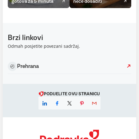
gotova za 5 minuta
neće dosaditi
Brzi linkovi
Odmah posjetite povezani sadržaj.
Prehrana
PODIJELITE OVU STRANICU