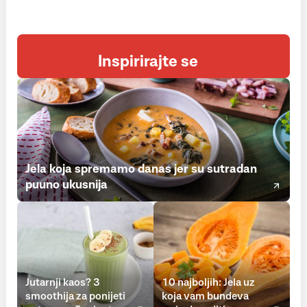
Inspirirajte se
Jela koja spremamo danas jer su sutradan
puuno ukusnija
Jutarnji kaos? 3
10 najboljih: Jela uz
smoothija za ponijeti
koja vam bundeva