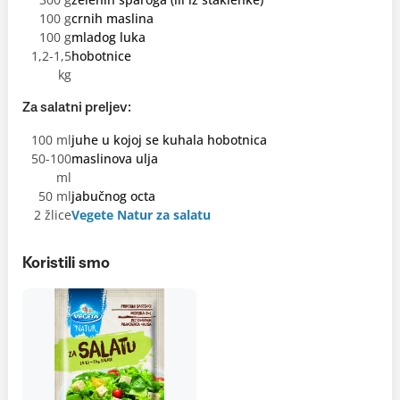
100 g
crnih maslina
100 g
mladog luka
1,2-1,5
hobotnice
kg
Za salatni preljev:
100 ml
juhe u kojoj se kuhala hobotnica
50-100
maslinova ulja
ml
50 ml
jabučnog octa
2 žlice
Vegete Natur za salatu
Koristili smo