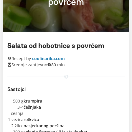
povrćem
Salata od hobotnice s povrćem
Recept by
coolinarika.com
Srednje zahtjevno
80 min
Sastojci
500 g
krumpira
3-4
češnjaka
češnja
1 vezica
rotkvica
2 žlice
nasjeckanog peršina
300 g
zelenih šparoga (ili iz staklenke)