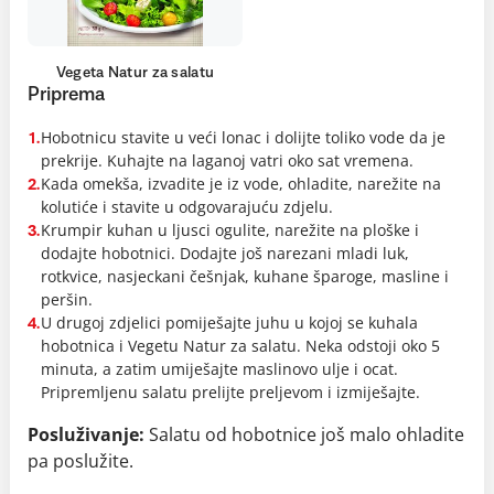
Vegeta Natur za salatu
Priprema
Hobotnicu stavite u veći lonac i dolijte toliko vode da je
1.
prekrije. Kuhajte na laganoj vatri oko sat vremena.
Kada omekša, izvadite je iz vode, ohladite, narežite na
2.
kolutiće i stavite u odgovarajuću zdjelu.
Krumpir kuhan u ljusci ogulite, narežite na ploške i
3.
dodajte hobotnici. Dodajte još narezani mladi luk,
rotkvice, nasjeckani češnjak, kuhane šparoge, masline i
peršin.
U drugoj zdjelici pomiješajte juhu u kojoj se kuhala
4.
hobotnica i Vegetu Natur za salatu. Neka odstoji oko 5
minuta, a zatim umiješajte maslinovo ulje i ocat.
Pripremljenu salatu prelijte preljevom i izmiješajte.
Posluživanje:
Salatu od hobotnice još malo ohladite
pa poslužite.