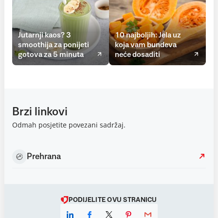
Jutarnji kaos? 3
10 najboljih: Jela uz
smoothija za ponijeti
koja vam bundeva
gotova za 5 minuta
neće dosaditi
Brzi linkovi
Odmah posjetite povezani sadržaj.
Prehrana
PODIJELITE OVU STRANICU