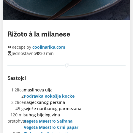
Rižoto à la milanese
Recept by
coolinarika.com
Jednostavno
30 min
Sastojci
1 žlica
maslinova ulja
2
Podravka Kokošje kocke
2 žlice
nasjeckanog peršina
45 g
svježe naribanog parmezana
120 ml
suhog bijelog vina
prstohvat
Vegeta Maestro Šafrana
Vegeta Maestro Crni papar