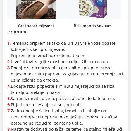
Crni papar mljeveni
Riža arborio vakuum
Priprema
Temeljac pripremite tako da u 1,3 l vrele vode dodate
1.
kokošje kocke i promiješate.
Pripremljeni temeljac držite na toplom.
U većoj tavi zagrijte maslinovo ulje i žlicu maslaca.
2.
Dodajte sitno narezani luk, posolite i pospite svježe
3.
mljevenim crnim paprom. Zagrijavajte na umjerenoj vatri
uz miješanje da omekša.
Dodajte rižu, popecite 1 minutu miješajući da se riža
4.
temeljito prekrije umakom.
Šafran izmrvite u vino, pa sve zajedno dodajte u rižu.
5.
Pirjajte uz miješanje da se vino upije.
6.
Zatim dodajte šalicu toplog temeljca i kuhajte na
7.
umjerenoj vatri neprestano miješajući dok se tekućina
potpuno ne reducira, odnosno upije.
Nastavite dodavati po ½ šalice temeljca stalno miješajući.
8.