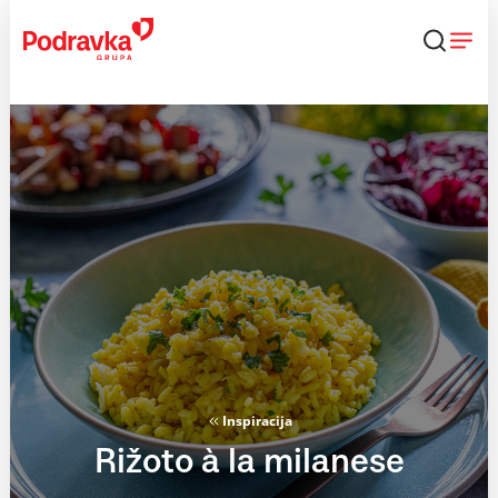
Skip
to
content
Inspiracija
Rižoto à la milanese