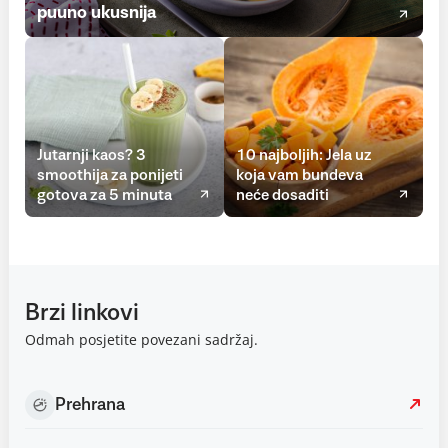
puuno ukusnija
Jutarnji kaos? 3
10 najboljih: Jela uz
smoothija za ponijeti
koja vam bundeva
gotova za 5 minuta
neće dosaditi
Brzi linkovi
Odmah posjetite povezani sadržaj.
Prehrana