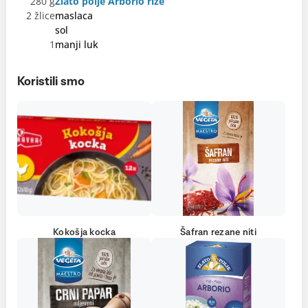
280 g
Zlato polje Arborio riže
2 žlice
maslaca
sol
1
manji luk
Koristili smo
Kokošja kocka
Šafran rezane niti