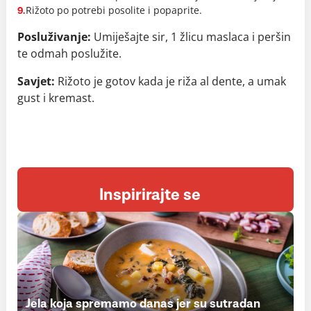
Rižoto po potrebi posolite i popaprite.
9.
Posluživanje:
Umiješajte sir, 1 žlicu maslaca i peršin
te odmah poslužite.
Savjet:
Rižoto je gotov kada je riža al dente, a umak
gust i kremast.
Inspirirajte se
Jela koja spremamo danas jer su sutradan