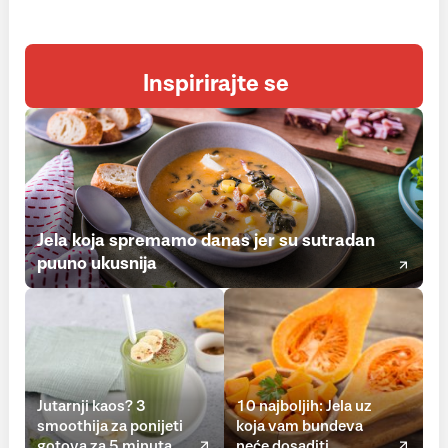
Inspirirajte se
Jela koja spremamo danas jer su sutradan
puuno ukusnija
Jutarnji kaos? 3
10 najboljih: Jela uz
smoothija za ponijeti
koja vam bundeva
gotova za 5 minuta
neće dosaditi