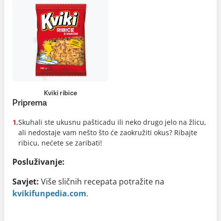
Kviki ribice
Priprema
Skuhali ste ukusnu pašticadu ili neko drugo jelo na žlicu,
1.
ali nedostaje vam nešto što će zaokružiti okus? Ribajte
ribicu, nećete se zaribati!
Posluživanje:
Savjet:
Više sličnih recepata potražite na
kvikifunpedia.com
.