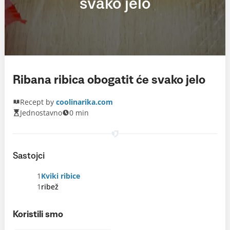
svako jelo
Ribana ribica obogatit će svako jelo
Recept by
coolinarika.com
Jednostavno
0 min
Sastojci
1
Kviki ribice
1
ribež
Koristili smo