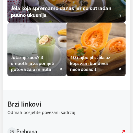
Jela koja spremamo danas jer su sutradan
puuno ukusnija
Jutarnji kaos? 3
10 najboljih: Jela uz
smoothija za ponijeti
koja vam bundeva
gotova za 5 minuta
neće dosaditi
Brzi linkovi
Odmah posjetite povezani sadržaj.
Prehrana