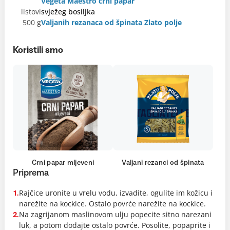
Vegeta Maestro crni papar
listovi
svježeg bosiljka
500 g
Valjanih rezanaca od špinata Zlato polje
Koristili smo
Crni papar mljeveni
Valjani rezanci od špinata
Priprema
Rajčice uronite u vrelu vodu, izvadite, ogulite im kožicu i
1.
narežite na kockice. Ostalo povrće narežite na kockice.
Na zagrijanom maslinovom ulju popecite sitno narezani
2.
luk, a potom dodajte ostalo povrće. Posolite, popaprite i