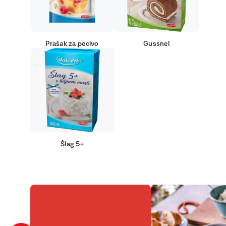
Prašak za pecivo
Gussnel
Šlag 5+