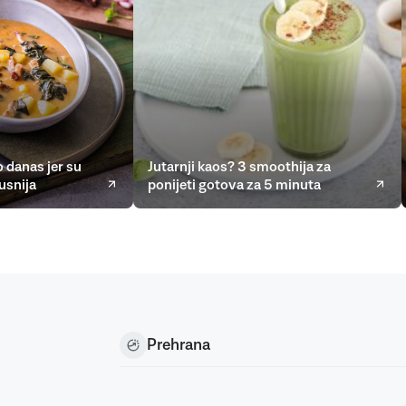
 danas jer su
Jutarnji kaos? 3 smoothija za
usnija
ponijeti gotova za 5 minuta
Prehrana