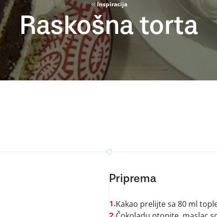
Inspiracija
Raskošna torta
Priprema
Kakao prelijte sa 80 ml topl
1.
Čokoladu otopite, maslac so
2.