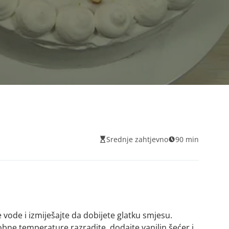
Srednje zahtjevno
90 min
e vode i izmiješajte da dobijete glatku smjesu.
bne temperature razradite, dodajte vanilin šećer i