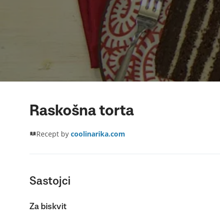
Raskošna torta
Recept by
coolinarika.com
Sastojci
Za biskvit