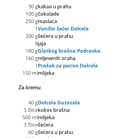
30 g
kakaa u prahu
100 g
čokolade
250 g
maslaca
1
Vanilin šećer Dolcela
200 g
šećera u prahu
8
jaja
180 g
Glatkog brašna Podravka
160 g
mljevenih oraha
1
Prašak za pecivo Dolcela
150 ml
mlijeka
Za kremu
40 g
Dolcela Gussnela
3 žlice
kokos brašna
500 ml
mlijeka
3 žlice
šećera
60 g
šećera u prahu