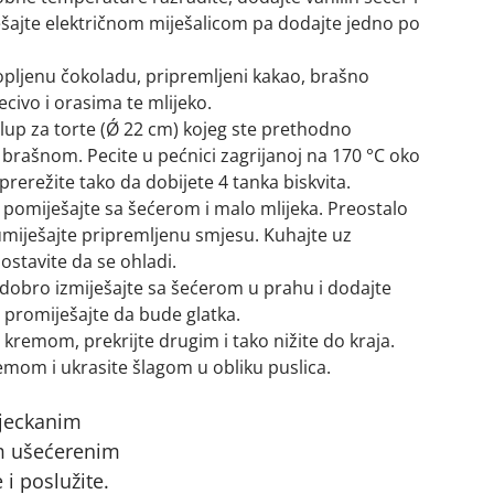
ešajte električnom miješalicom pa dodajte jedno po
opljenu čokoladu, pripremljeni kakao, brašno
ivo i orasima te mlijeko.
alup za torte (Ǿ 22 cm) kojeg ste prethodno
brašnom. Pecite u pećnici zagrijanoj na 170 °C oko
prerežite tako da dobijete 4 tanka biskvita.
pomiješajte sa šećerom i malo mlijeka. Preostalo
 umiješajte pripremljenu smjesu. Kuhajte uz
ostavite da se ohladi.
obro izmiješajte sa šećerom u prahu i dodajte
 promiješajte da bude glatka.
 kremom, prekrijte drugim i tako nižite do kraja.
mom i ukrasite šlagom u obliku puslica.
sjeckanim
im ušećerenim
i poslužite.