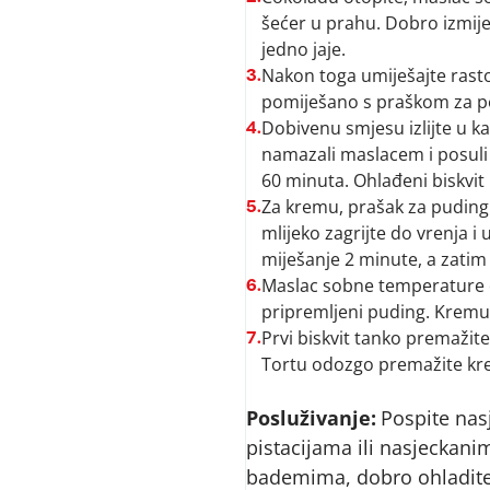
šećer u prahu. Dobro izmij
jedno jaje.
Nakon toga umiješajte rast
3.
pomiješano s praškom za pec
Dobivenu smjesu izlijte u k
4.
namazali maslacem i posuli 
60 minuta. Ohlađeni biskvit 
Za kremu, prašak za puding 
5.
mlijeko zagrijte do vrenja i
miješanje 2 minute, a zatim 
Maslac sobne temperature d
6.
pripremljeni puding. Kremu
Prvi biskvit tanko premažite
7.
Tortu odozgo premažite kre
Posluživanje:
Pospite na
pistacijama ili nasjeckan
bademima, dobro ohladite 