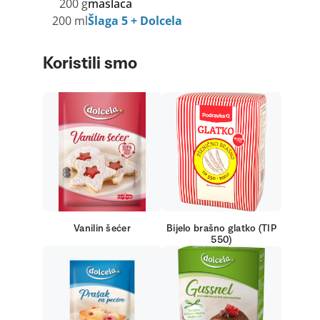
200 g
maslaca
200 ml
Šlaga 5 + Dolcela
Koristili smo
Vanilin šećer
Bijelo brašno glatko (TIP
550)