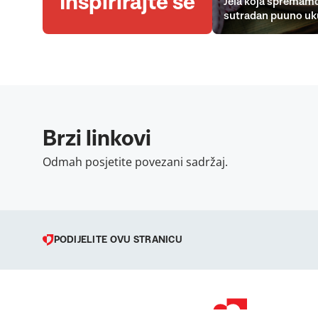
Inspirirajte se
Jela koja spremamo
sutradan puuno uk
Brzi linkovi
Odmah posjetite povezani sadržaj.
PODIJELITE OVU STRANICU