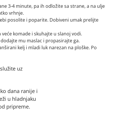
e 3-4 minute, pa ih odložite sa strane, a na ulje
latko vrhnje.
bi posolite i poparite. Dobiveni umak prelijte
a veće komade i skuhajte u slanoj vodi.
 dodajte mu maslac i propasirajte ga.
širani kelj i mladi luk narezan na ploške. Po
oslužite uz
ko dana ranije i
eži u hladnjaku
od pripreme.