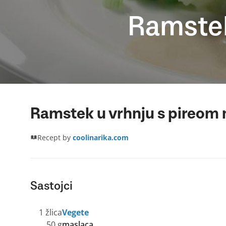
Ramstek
Ramstek u vrhnju s pireom n
Recept by
coolinarika.com
Sastojci
1 žlica
Vegete
50 g
maslaca