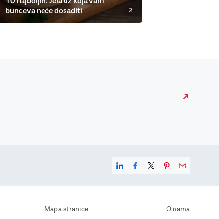
10 najboljih: Jela uz koja vam
bundeva neće dosaditi
Mapa stranice
O nama
Uvjeti korištenja
Kontaktirajte nas