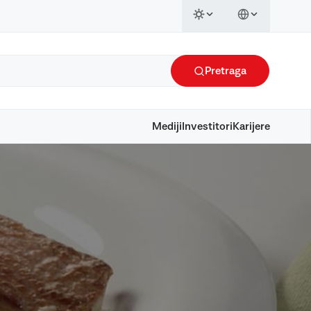
Pretraga
Mediji
Investitori
Karijere