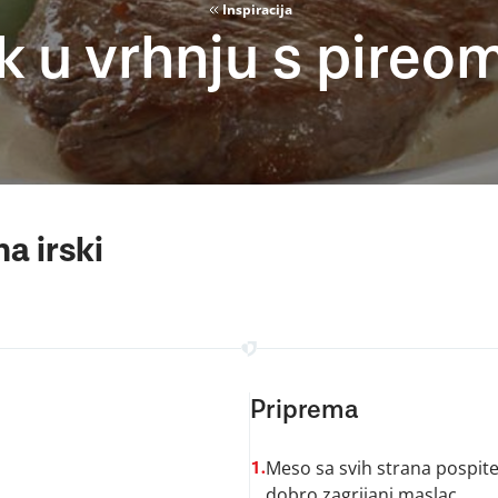
Inspiracija
 u vrhnju s pireom 
a irski
Priprema
Meso sa svih strana pospite 
1.
dobro zagrijani maslac.