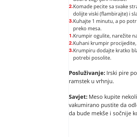
Komade pecite sa svake stran
2.
dolijte viski (flambirajte) i s
Kuhajte 1 minutu, a po potre
3.
preko mesa.
Krumpir ogulite, narežite n
1.
Kuhani krumpir procijedite,
2.
Krumpiru dodajte kratko blan
3.
potrebi posolite.
Posluživanje:
Irski pire p
ramstek u vrhnju.
Savjet:
Meso kupite nekoli
vakumirano pustite da odl
da bude mekše i sočnije k