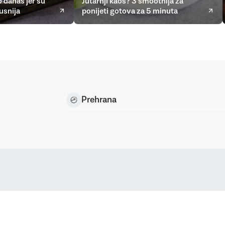
 danas jer su
Jutarnji kaos? 3 smoothija za
usnija
ponijeti gotova za 5 minuta
Prehrana