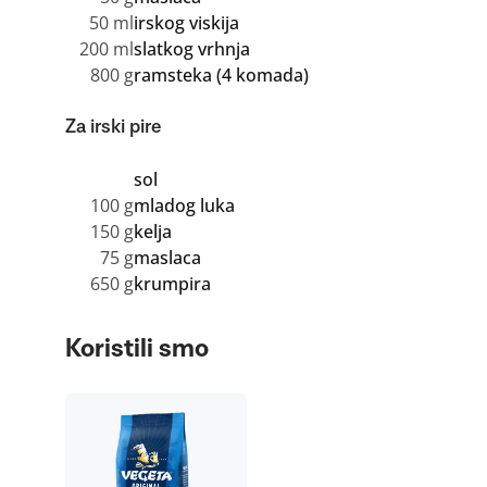
50 ml
irskog viskija
200 ml
slatkog vrhnja
800 g
ramsteka (4 komada)
Za irski pire
sol
100 g
mladog luka
150 g
kelja
75 g
maslaca
650 g
krumpira
Koristili smo