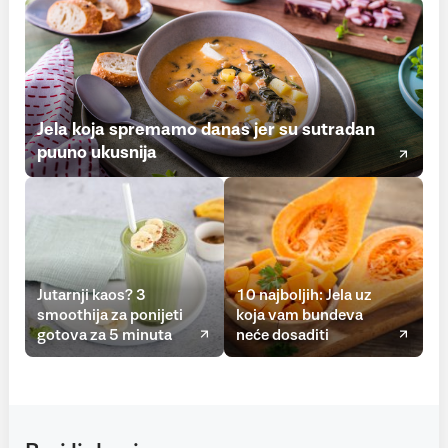
Jela koja spremamo danas jer su sutradan
puuno ukusnija
Jutarnji kaos? 3
10 najboljih: Jela uz
smoothija za ponijeti
koja vam bundeva
gotova za 5 minuta
neće dosaditi