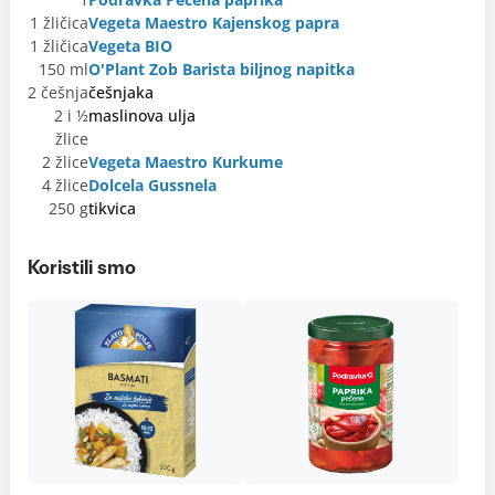
1 žličica
Vegeta Maestro Kajenskog papra
1 žličica
Vegeta BIO
150 ml
O'Plant Zob Barista biljnog napitka
2 češnja
češnjaka
2 i ½
maslinova ulja
žlice
2 žlice
Vegeta Maestro Kurkume
4 žlice
Dolcela Gussnela
250 g
tikvica
Koristili smo