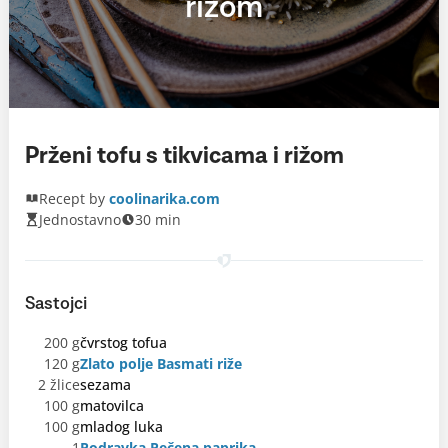
rižom
Prženi tofu s tikvicama i rižom
Recept by
coolinarika.com
Jednostavno
30 min
Sastojci
200 g
čvrstog tofua
120 g
Zlato polje Basmati riže
2 žlice
sezama
100 g
matovilca
100 g
mladog luka
1
Podravka Pečena paprika