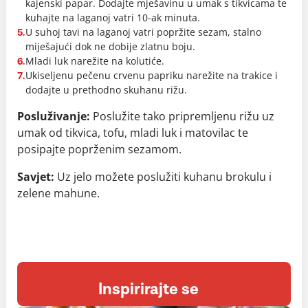
kajenski papar. Dodajte mješavinu u umak s tikvicama te
kuhajte na laganoj vatri 10-ak minuta.
U suhoj tavi na laganoj vatri popržite sezam, stalno
5.
miješajući dok ne dobije zlatnu boju.
Mladi luk narežite na kolutiće.
6.
Ukiseljenu pečenu crvenu papriku narežite na trakice i
7.
dodajte u prethodno skuhanu rižu.
Posluživanje:
Poslužite tako pripremljenu rižu uz
umak od tikvica, tofu, mladi luk i matovilac te
posipajte poprženim sezamom.
Savjet:
Uz jelo možete poslužiti kuhanu brokulu i
zelene mahune.
Inspirirajte se