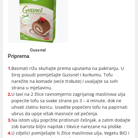
Gussnel
Priprema
Basmati rižu skuhajte prema uputama na pakiranju. U
1.
široj posudi pomiješajte Gussnel i kurkumu. Tofu
narežite na komade (veće trokute) i uvaljajte sa svih
strana u mješavinu.
U tavi na 2 žlice ravnomjerno zagrijanog maslinova ulja
2.
popecite tofu sa svake strane po 3 – 4 minute, dok ne
uhvati zlatnu koricu. Izvadite popečeni tofu na papirnati
ubrus da upije višak masnoće od pečenja.
Na istom ulju popržite protisnuti češnjak, a zatim dodajte
3.
zob barista biljni napitak i tikvice narezane na ploške.
U zdjelici pomiješajte ½ žlice maslinova ulja, Vegetu BIO i
4.