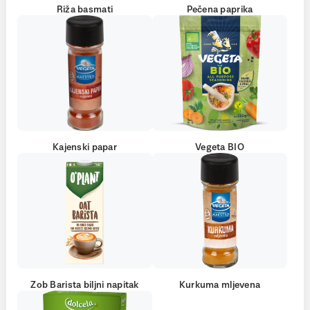
Riža basmati
Pečena paprika
Kajenski papar
Vegeta BIO
Zob Barista biljni napitak
Kurkuma mljevena