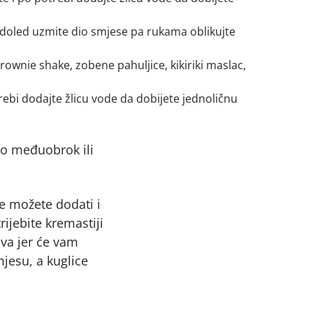
ladoled uzmite dio smjese pa rukama oblikujte
Brownie shake, zobene pahuljice, kikiriki maslac,
ebi dodajte žlicu vode da dobijete jednoličnu
ao međuobrok ili
e možete dodati i
rijebite kremastiji
va jer će vam
jesu, a kuglice