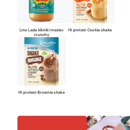
Lino Lada kikiriki maslac
Hi protein Cookie shake
crunchy
Hi protein Brownie shake