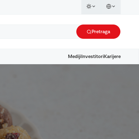
Pretraga
Mediji
Investitori
Karijere