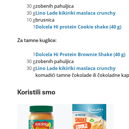
30 g
zobenih pahuljica
30 g
Lino Lade kikiriki maslaca crunchy
10 g
brusnica
1
Dolcela Hi protein Cookie shake (40 g)
Za tamne kuglice:
1
Dolcela Hi Protein Brownie Shake (40 g)
30 g
zobenih pahuljica
30 g
Lino Lade kikiriki maslaca crunchy
komadići tamne čokolade ili čokoladne kapl
Koristili smo