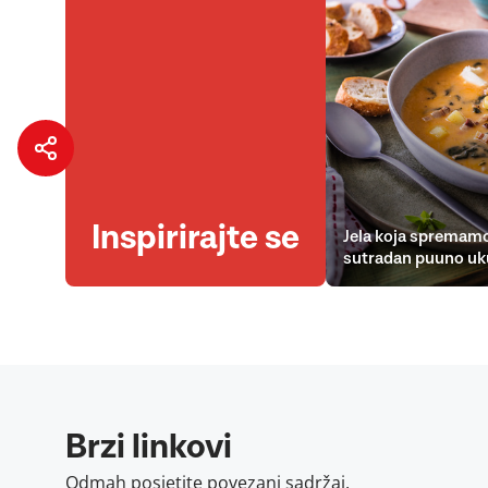
Inspirirajte se
Jela koja spremamo
sutradan puuno uk
Brzi linkovi
Odmah posjetite povezani sadržaj.