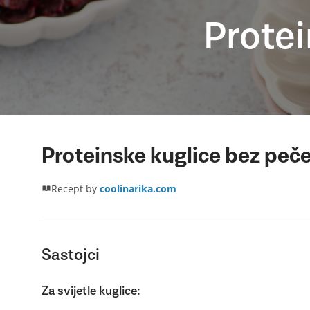
Protei
Proteinske kuglice bez peč
Recept by
coolinarika.com
Sastojci
Za svijetle kuglice: