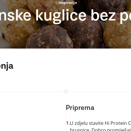
Inspiracija
nske kuglice bez 
enja
Priprema
U zdjelu stavite Hi Protein C
1.
brusnice. Dobro promiješajt