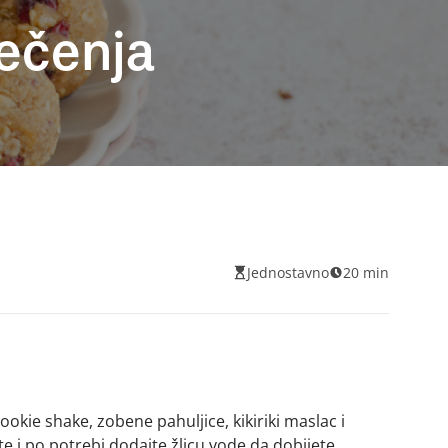
pečenja
Jednostavno
20 min
ookie shake, zobene pahuljice, kikiriki maslac i
e i po potrebi dodajte žlicu vode da dobijete