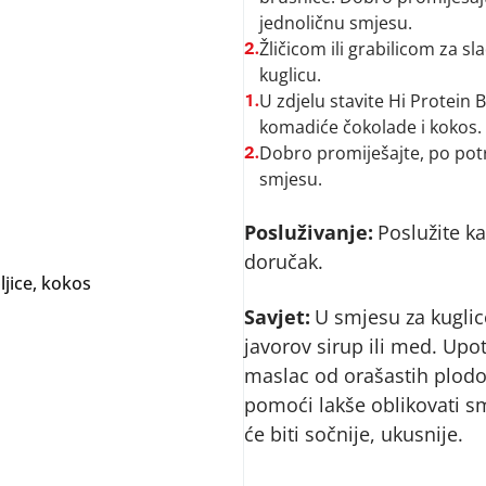
jednoličnu smjesu.
Žličicom ili grabilicom za s
2.
kuglicu.
U zdjelu stavite Hi Protein 
1.
komadiće čokolade i kokos.
Dobro promiješajte, po potr
2.
smjesu.
Posluživanje:
Poslužite k
doručak.
jice, kokos
Savjet:
U smjesu za kuglic
javorov sirup ili med. Upot
maslac od orašastih plodo
pomoći lakše oblikovati sm
će biti sočnije, ukusnije.