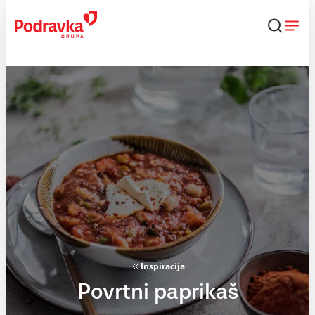
Skip
to
content
Inspiracija
Povrtni paprikaš