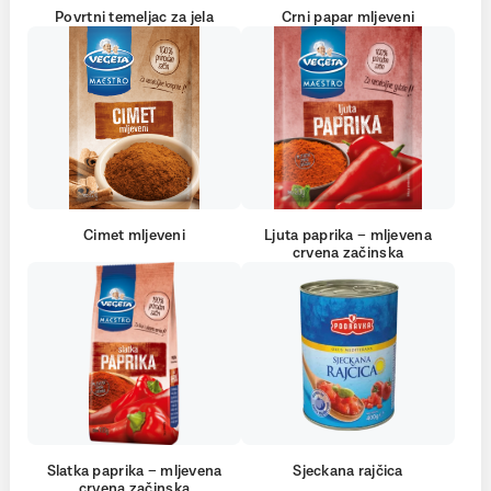
Povrtni temeljac za jela
Crni papar mljeveni
Cimet mljeveni
Ljuta paprika – mljevena
crvena začinska
Slatka paprika – mljevena
Sjeckana rajčica
crvena začinska