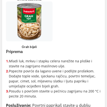
Grah bijeli
Priprema
Mladi luk, mrkvu i stapku celera narežite na ploške i
1.
stavite na zagrijano maslinovo ulje.
Popecite povrće da lagano uvene i podlijte prošekom.
2.
Dodajte tople vode, sjeckanu rajčicu, povrtni temeljac,
papar, cimet, sol, mljevenu slatku i ljutu papriku i
umiješajte ocijeđeni bijeli grah.
Posudu s povrćem stavite u pećnicu zagrijanu na 200 °C i
3.
pecite 20 minuta.
Posluživanje:
Povrtni paprikaš stavite u dublju