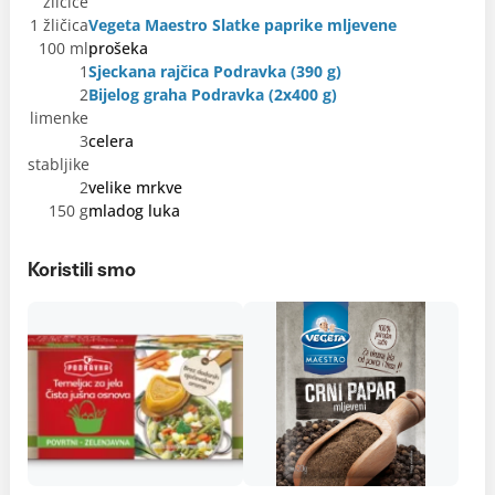
žličice
1 žličica
Vegeta Maestro Slatke paprike mljevene
100 ml
prošeka
1
Sjeckana rajčica Podravka (390 g)
2
Bijelog graha Podravka (2x400 g)
limenke
3
celera
stabljike
2
velike mrkve
150 g
mladog luka
Koristili smo