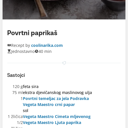
Povrtni paprikaš
Recept by
coolinarika.com
Jednostavno
40 min
Sastojci
120 g
feta sira
75 ml
ekstra djevičanskog maslinovog ulja
1
Povrtni temeljac za jela Podravka
Vegeta Maestro crni papar
sol
1 žličica
Vegeta Maestro Cimeta mljevenog
1/2
Vegeta Maestro Ljuta paprika