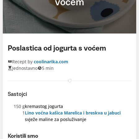
voćem
Poslastica od jogurta s voćem
Recept by
coolinarika.com
Jednostavno
5 min
Sastojci
150 g
kremastog jogurta
1
Lino voćna kašica Marelica i breskva u jabuci
svježe maline za posluživanje
Koristili smo