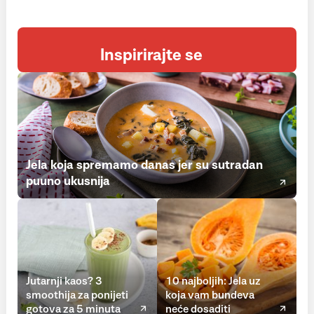
Inspirirajte se
Jela koja spremamo danas jer su sutradan
puuno ukusnija
Jutarnji kaos? 3
10 najboljih: Jela uz
smoothija za ponijeti
koja vam bundeva
gotova za 5 minuta
neće dosaditi