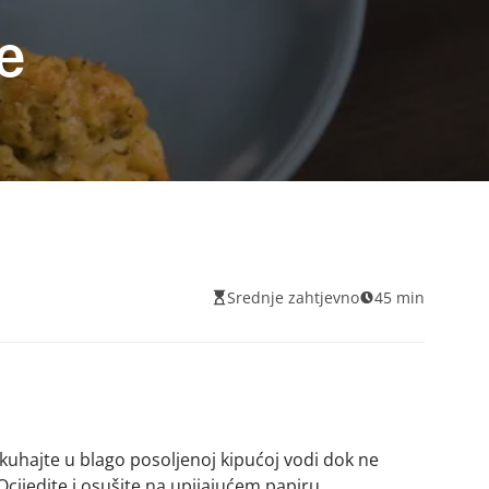
e
Srednje zahtjevno
45 min
skuhajte u blago posoljenoj kipućoj vodi dok ne
cijedite i osušite na upijajućem papiru.