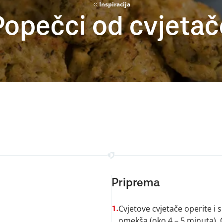
Inspiracija
Popečci od cvjetač
Priprema
Cvjetove cvjetače operite i 
1.
omekša (oko 4 – 5 minuta). O