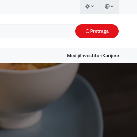
Pretraga
Mediji
Investitori
Karijere