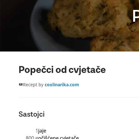
Popečci od cvjetače
Recept by
coolinarika.com
Sastojci
1
jaje
800 g
očišćene cvjetače