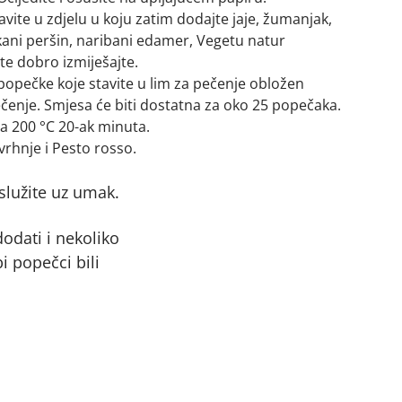
avite u zdjelu u koju zatim dodajte jaje, žumanjak,
ckani peršin, naribani edamer, Vegetu natur
te dobro izmiješajte.
popečke koje stavite u lim za pečenje obložen
nje. Smjesa će biti dostatna za oko 25 popečaka.
na 200 °C 20-ak minuta.
vrhnje i Pesto rosso.
lužite uz umak.
odati i nekoliko
i popečci bili