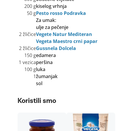
200 g
kiselog vrhnja
50 g
Pesto rosso Podravka
Za umak:
ulje za pečenje
2 žličice
Vegete Natur Mediteran
Vegeta Maestro crni papar
2 žličice
Gussnela Dolcela
150 g
edamera
1 vezica
peršina
100 g
luka
1
žumanjak
sol
Koristili smo