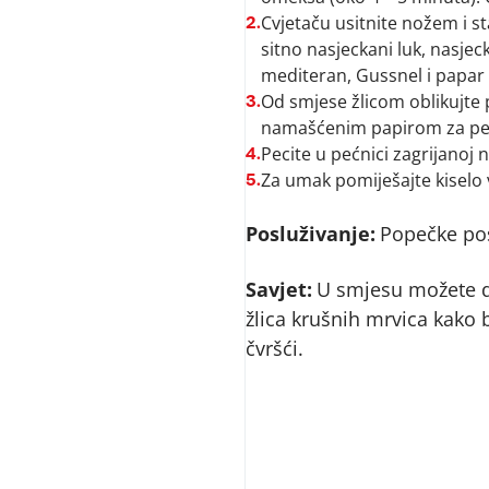
Cvjetaču usitnite nožem i st
2.
sitno nasjeckani luk, nasje
mediteran, Gussnel i papar 
Od smjese žlicom oblikujte 
3.
namašćenim papirom za peče
Pecite u pećnici zagrijanoj 
4.
Za umak pomiješajte kiselo 
5.
Posluživanje:
Popečke pos
Savjet:
U smjesu možete d
žlica krušnih mrvica kako b
čvršći.