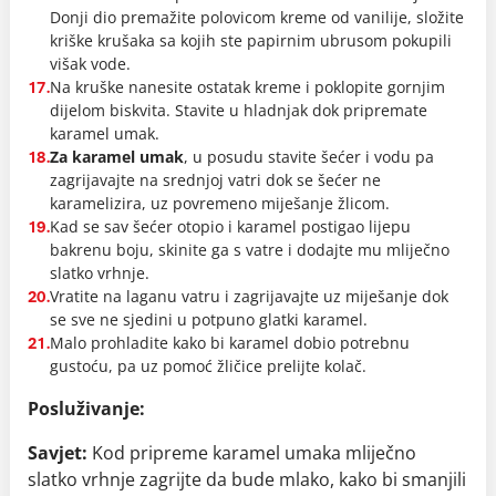
Donji dio premažite polovicom kreme od vanilije, složite
kriške krušaka sa kojih ste papirnim ubrusom pokupili
višak vode.
Na kruške nanesite ostatak kreme i poklopite gornjim
17.
dijelom biskvita. Stavite u hladnjak dok pripremate
karamel umak.
Za karamel umak
, u posudu stavite šećer i vodu pa
18.
zagrijavajte na srednjoj vatri dok se šećer ne
karamelizira, uz povremeno miješanje žlicom.
Kad se sav šećer otopio i karamel postigao lijepu
19.
bakrenu boju, skinite ga s vatre i dodajte mu mliječno
slatko vrhnje.
Vratite na laganu vatru i zagrijavajte uz miješanje dok
20.
se sve ne sjedini u potpuno glatki karamel.
Malo prohladite kako bi karamel dobio potrebnu
21.
gustoću, pa uz pomoć žličice prelijte kolač.
Posluživanje:
Savjet:
Kod pripreme karamel umaka mliječno
slatko vrhnje zagrijte da bude mlako, kako bi smanjili