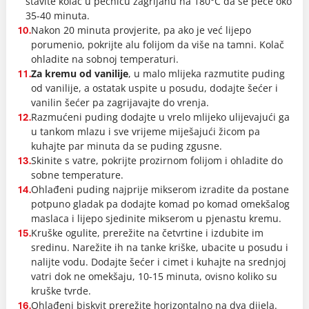
stavite kolač u pećnicu zagrijanu na 180°C da se peče oko
35-40 minuta.
Nakon 20 minuta provjerite, pa ako je već lijepo
10.
porumenio, pokrijte alu folijom da više na tamni. Kolač
ohladite na sobnoj temperaturi.
Za kremu od vanilije
, u malo mlijeka razmutite puding
11.
od vanilije, a ostatak uspite u posudu, dodajte šećer i
vanilin šećer pa zagrijavajte do vrenja.
Razmućeni puding dodajte u vrelo mlijeko ulijevajući ga
12.
u tankom mlazu i sve vrijeme miješajući žicom pa
kuhajte par minuta da se puding zgusne.
Skinite s vatre, pokrijte prozirnom folijom i ohladite do
13.
sobne temperature.
Ohlađeni puding najprije mikserom izradite da postane
14.
potpuno gladak pa dodajte komad po komad omekšalog
maslaca i lijepo sjedinite mikserom u pjenastu kremu.
Kruške ogulite, prerežite na četvrtine i izdubite im
15.
sredinu. Narežite ih na tanke kriške, ubacite u posudu i
nalijte vodu. Dodajte šećer i cimet i kuhajte na srednjoj
vatri dok ne omekšaju, 10-15 minuta, ovisno koliko su
kruške tvrde.
Ohlađeni biskvit prerežite horizontalno na dva dijela.
16.