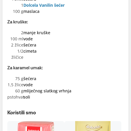
1
Dolcela Vanilin šećer
100 g
maslaca
Za kruške:
2
manje kruške
100 ml
vode
2 žlice
šećera
1/2
cimeta
žličice
Za karamel umak:
75 g
šećera
1,5 žlice
vode
60 g
mliječnog slatkog vrhnja
pstohvat
soli
Koristili smo