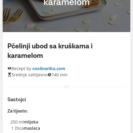
karamelom
Pčelinji ubod sa kruškama i
karamelom
Recept by
coolinarika.com
Srednje zahtjevno
140 min
Sastojci
Za tijesto:
250 ml
mlijeka
1 žlica
maslaca