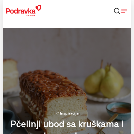
Skip
to
content
Inspiracija
Pčelinji ubod sa kruškama i