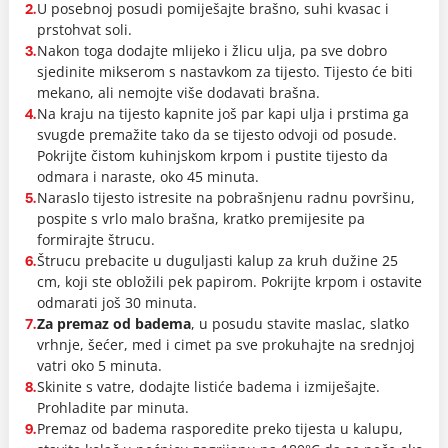
U posebnoj posudi pomiješajte brašno, suhi kvasac i
2.
prstohvat soli.
Nakon toga dodajte mlijeko i žlicu ulja, pa sve dobro
3.
sjedinite mikserom s nastavkom za tijesto. Tijesto će biti
mekano, ali nemojte više dodavati brašna.
Na kraju na tijesto kapnite još par kapi ulja i prstima ga
4.
svugde premažite tako da se tijesto odvoji od posude.
Pokrijte čistom kuhinjskom krpom i pustite tijesto da
odmara i naraste, oko 45 minuta.
Naraslo tijesto istresite na pobrašnjenu radnu površinu,
5.
pospite s vrlo malo brašna, kratko premijesite pa
formirajte štrucu.
Štrucu prebacite u duguljasti kalup za kruh dužine 25
6.
cm, koji ste obložili pek papirom. Pokrijte krpom i ostavite
odmarati još 30 minuta.
Za premaz od badema
, u posudu stavite maslac, slatko
7.
vrhnje, šećer, med i cimet pa sve prokuhajte na srednjoj
vatri oko 5 minuta.
Skinite s vatre, dodajte listiće badema i izmiješajte.
8.
Prohladite par minuta.
Premaz od badema rasporedite preko tijesta u kalupu,
9.