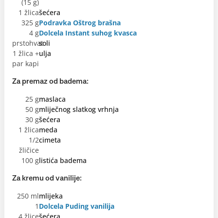
(15 g)
1 žlica
šećera
325 g
Podravka Oštrog brašna
4 g
Dolcela Instant suhog kvasca
prstohvat
soli
1 žlica +
ulja
par kapi
Za premaz od badema:
25 g
maslaca
50 g
mliječnog slatkog vrhnja
30 g
šećera
1 žlica
meda
1/2
cimeta
žličice
100 g
listića badema
Za kremu od vanilije:
250 ml
mlijeka
1
Dolcela Puding vanilija
4 žlice
šećera