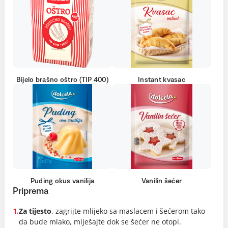
Bijelo brašno oštro (TIP 400)
Instant kvasac
Puding okus vanilija
Vanilin šećer
Priprema
Za tijesto
, zagrijte mlijeko sa maslacem i šećerom tako
1.
da bude mlako, miješajte dok se šećer ne otopi.