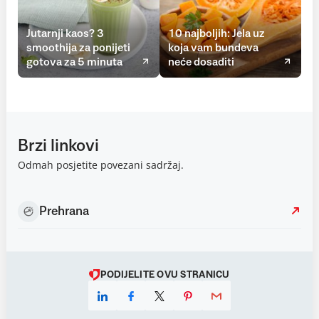
Jutarnji kaos? 3
10 najboljih: Jela uz
smoothija za ponijeti
koja vam bundeva
gotova za 5 minuta
neće dosaditi
Brzi linkovi
Odmah posjetite povezani sadržaj.
Prehrana
PODIJELITE OVU STRANICU