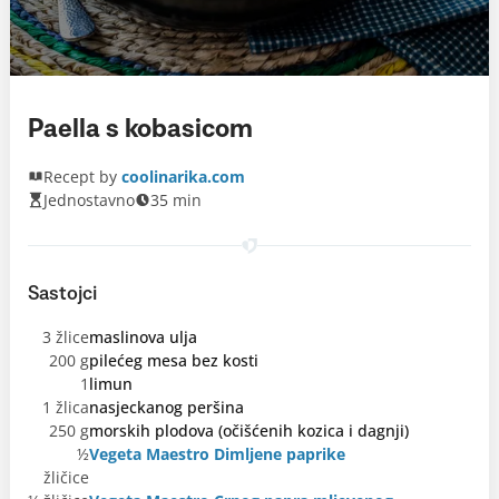
Paella s kobasicom
Recept by
coolinarika.com
Jednostavno
35 min
Sastojci
3 žlice
maslinova ulja
200 g
pilećeg mesa bez kosti
1
limun
1 žlica
nasjeckanog peršina
250 g
morskih plodova (očišćenih kozica i dagnji)
½
Vegeta Maestro Dimljene paprike
žličice