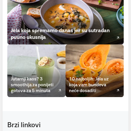
Jela koja spremamo danas jer su sutradan
puuno ukusnija
Jutarnji kaos? 3
10 najboljih: Jela uz
smoothija za ponijeti
koja vam bundeva
gotova za 5 minuta
neće dosaditi
Brzi linkovi