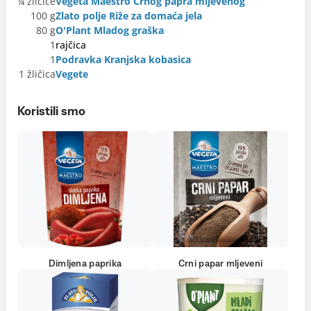
¼ žličice
Vegeta Maestro Crnog papra mljevenog
100 g
Zlato polje Riže za domaća jela
80 g
O'Plant Mladog graška
1
rajčica
1
Podravka Kranjska kobasica
1 žličica
Vegete
Koristili smo
Dimljena paprika
Crni papar mljeveni