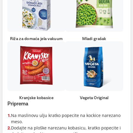
Riža za domaća jela vakuum
Mladi grašak
Kranjske kobasice
Vegeta Original
Priprema
Na maslinovu ulju kratko popecite na kockice narezano
1.
meso.
Dodajte na ploške narezanu kobasicu, kratko popecite i
2.