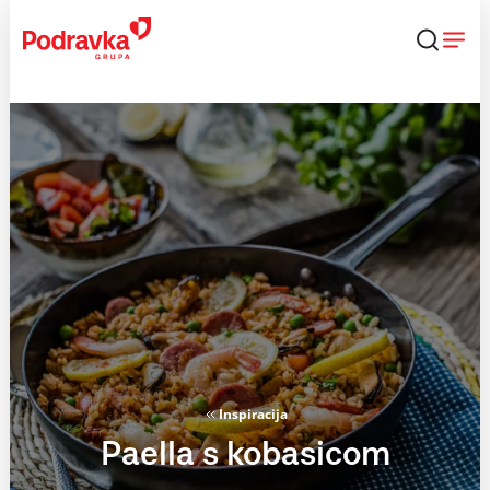
Skip
to
content
Inspiracija
Paella s kobasicom