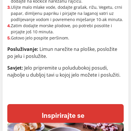
dodajte na kockice narezanu rajčicu.
Ulijte malo mlake vode, dodajte grašak, rižu, Vegetu, crni
3.
papar, dimljenu papriku i pirjajte na laganoj vatri uz
podlijevanje vodom i povremeno miješanje 10-ak minuta.
Zatim dodajte morske plodove, po potrebi posolite i
4.
pirjajte još 10 minuta.
Gotovo jelo pospite peršinom.
5.
Posluživanje:
Limun narežite na ploške, posložite
po jelu i poslužite.
Savjet:
Jelo pripremite u poludubokoj posudi,
najbolje u dubljoj tavi u kojoj jelo možete i poslužiti.
Inspirirajte se