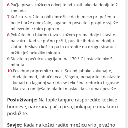
Pačja prsa s kožicom odvojite od kosti tako da dobijete 2
6.
komada.
Kožicu zarežite u oblik mrežice da bi meso pri pečenju
7.
bolje i brže omekšalo, lagano ih posolite i pospite svježe
mljevenim crnim paprom.
Položite ih u hladnu tavu s kožom prema dolje i stavite
8.
na vatru. Kad se počnu pržiti, pustite ih dok ne dobiju
zlatnu, hrskavu kožicu pa ih okrenite na drugu stranu i
pržite još nekoliko minuta.
Stavite u pećnicu zagrijanu na 170 ° C i ostavite oko 5
9.
minuta.
Posebno pripremite umak. Sok od jabuke zakuhajte,
10.
dodajte med, jabučni ocat, Vegetu, popaprite i nastavite
kuhati na laganoj vatri da se tekućina reducira i zgusne.
Na kraju umiješajte hladni maslac da se umak poveže.
Posluživanje:
Na tople tanjure rasporedite kockice
bundeve, narezana pačja prsa, pokapajte umakom i
poslužite.
Savjet:
Kada na kožici radite mrežicu vrlo je važno