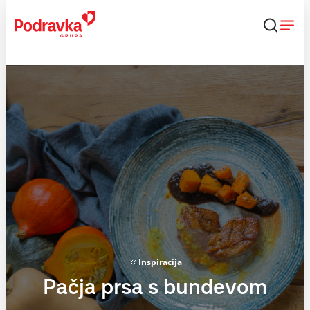
Skip
to
content
Inspiracija
Pačja prsa s bundevom