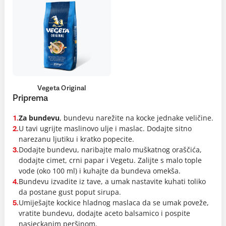
Vegeta Original
Priprema
Za bundevu
, bundevu narežite na kocke jednake veličine.
1.
U tavi ugrijte maslinovo ulje i maslac. Dodajte sitno
2.
narezanu ljutiku i kratko popecite.
Dodajte bundevu, naribajte malo muškatnog oraščića,
3.
dodajte cimet, crni papar i Vegetu. Zalijte s malo tople
vode (oko 100 ml) i kuhajte da bundeva omekša.
Bundevu izvadite iz tave, a umak nastavite kuhati toliko
4.
da postane gust poput sirupa.
Umiješajte kockice hladnog maslaca da se umak poveže,
5.
vratite bundevu, dodajte aceto balsamico i pospite
nasjeckanim peršinom.