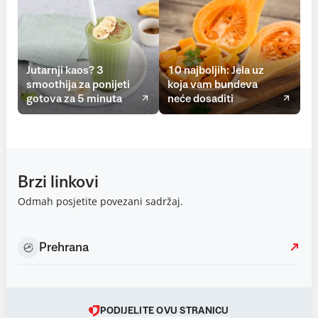
Jutarnji kaos? 3
10 najboljih: Jela uz
smoothija za ponijeti
koja vam bundeva
gotova za 5 minuta
neće dosaditi
Brzi linkovi
Odmah posjetite povezani sadržaj.
Prehrana
PODIJELITE OVU STRANICU