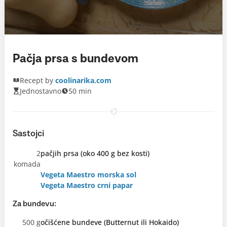
Pačja prsa s bundevom
Recept by
coolinarika.com
Jednostavno
50 min
Sastojci
2
pačjih prsa (oko 400 g bez kosti)
komada
Vegeta Maestro morska sol
Vegeta Maestro crni papar
Za bundevu:
500 g
očišćene bundeve (Butternut ili Hokaido)