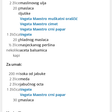
2 žlice
maslinovog ulja
20 g
maslaca
4
ljutike
Vegeta Maestro muškatni oraščić
Vegeta Maestro cimet
Vegeta Maestro crni papar
1 žličica
Vegete
20 g
hladnog maslaca
½ žlice
nasjeckanog peršina
nekoliko
aceta balsamica
kapi
Za umak:
200 ml
soka od jabuke
2 žlice
meda
2 žlice
jabučnog octa
1 žličica
Vegete
Vegeta Maestro crni papar
30 g
maslaca