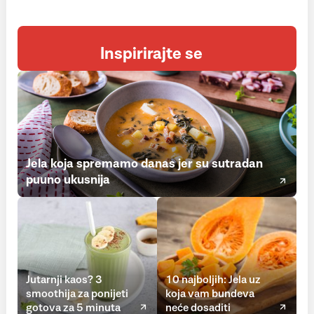
Inspirirajte se
Jela koja spremamo danas jer su sutradan
puuno ukusnija
Jutarnji kaos? 3
10 najboljih: Jela uz
smoothija za ponijeti
koja vam bundeva
gotova za 5 minuta
neće dosaditi