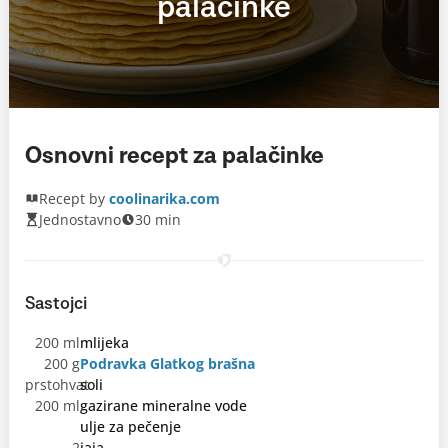
palačinke
Osnovni recept za palačinke
Recept by
coolinarika.com
Jednostavno
30 min
Sastojci
200 ml
mlijeka
200 g
Podravka Glatkog brašna
prstohvat
soli
200 ml
gazirane mineralne vode
ulje za pečenje
2
jaja