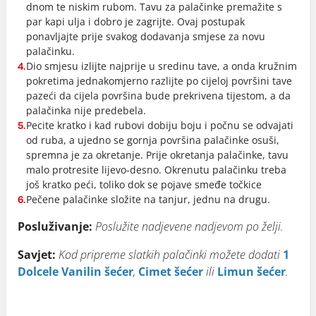
dnom te niskim rubom. Tavu za palačinke premažite s
par kapi ulja i dobro je zagrijte. Ovaj postupak
ponavljajte prije svakog dodavanja smjese za novu
palačinku.
Dio smjesu izlijte najprije u sredinu tave, a onda kružnim
4.
pokretima jednakomjerno razlijte po cijeloj površini tave
pazeći da cijela površina bude prekrivena tijestom, a da
palačinka nije predebela.
Pecite kratko i kad rubovi dobiju boju i počnu se odvajati
5.
od ruba, a ujedno se gornja površina palačinke osuši,
spremna je za okretanje. Prije okretanja palačinke, tavu
malo protresite lijevo-desno. Okrenutu palačinku treba
još kratko peći, toliko dok se pojave smeđe točkice
Pečene palačinke složite na tanjur, jednu na drugu.
6.
Posluživanje:
Poslužite nadjevene nadjevom po želji.
Savjet:
Kod pripreme slatkih palačinki možete dodati
1
Dolcele Vanilin šećer
,
Cimet šećer
ili
Limun šećer
.