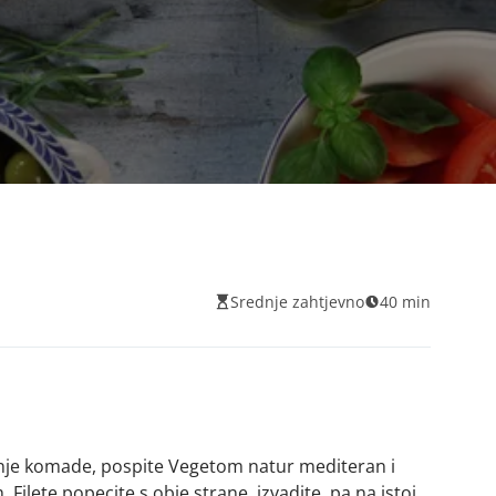
Srednje zahtjevno
40 min
anje komade, pospite Vegetom natur mediteran i
ilete popecite s obje strane, izvadite, pa na istoj