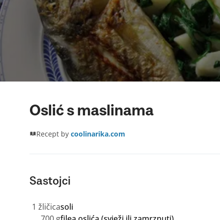
Oslić s maslinama
Recept by
coolinarika.com
Sastojci
1 žličica
soli
700 g
filea oslića (svježi ili zamrznuti)