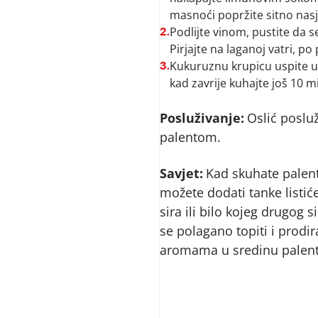
masnoći popržite sitno nasje
Podlijte vinom, pustite da 
2.
Pirjajte na laganoj vatri, p
Kukuruznu krupicu uspite u 
3.
kad zavrije kuhajte još 10 m
Posluživanje:
Oslić poslu
palentom.
Savjet:
Kad skuhate palen
možete dodati tanke listić
sira ili bilo kojeg drugog s
se polagano topiti i prodir
aromama u sredinu palent