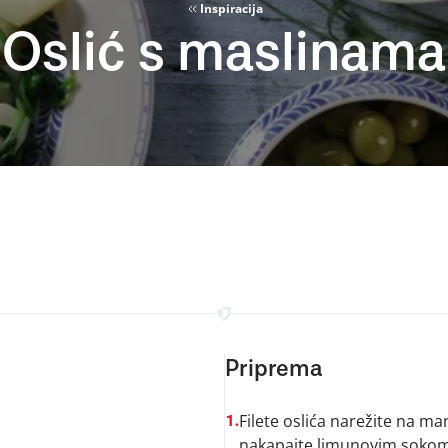
Inspiracija
Oslić s maslinama
Priprema
Filete oslića narežite na m
1.
nakapajte limunovim sokom. F