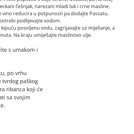
ckani češnjak, narezani mladi luk i crne masline.
se vino reducira u potpunosti pa dodajte Passatu.
o potrebi podlijevajte vodom.
kipuću posoljenu vodu, zagrijavajte uz miješanje, a
inuta. Na kraju umiješajte maslinovo ulje.
žite s umakom i
tu, po vrhu
e tvrdog paškog
ira ribanca koji će
ati sa svojim
e.