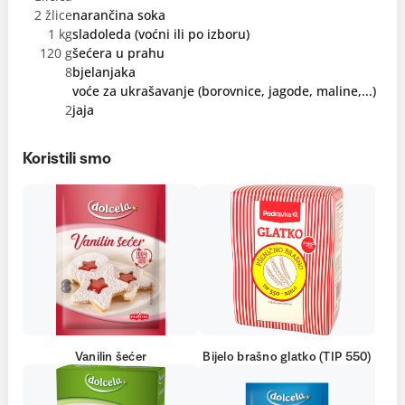
2 žlice
narančina soka
1 kg
sladoleda (voćni ili po izboru)
120 g
šećera u prahu
8
bjelanjaka
voće za ukrašavanje (borovnice, jagode, maline,...)
2
jaja
Koristili smo
Vanilin šećer
Bijelo brašno glatko (TIP 550)