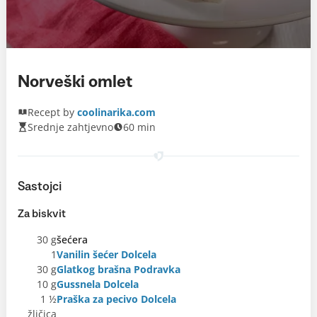
Norveški omlet
Recept by
coolinarika.com
Srednje zahtjevno
60 min
Sastojci
Za biskvit
30 g
šećera
1
Vanilin šećer Dolcela
30 g
Glatkog brašna Podravka
10 g
Gussnela Dolcela
1 ½
Praška za pecivo Dolcela
žličica