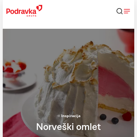
Skip
to
content
Inspiracija
Norveški omlet