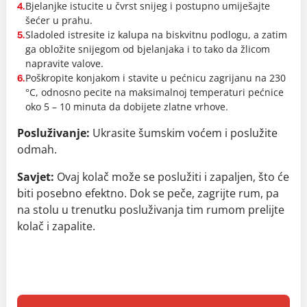
Bjelanjke istucite u čvrst snijeg i postupno umiješajte
4.
šećer u prahu.
Sladoled istresite iz kalupa na biskvitnu podlogu, a zatim
5.
ga obložite snijegom od bjelanjaka i to tako da žlicom
napravite valove.
Poškropite konjakom i stavite u pećnicu zagrijanu na 230
6.
°C, odnosno pecite na maksimalnoj temperaturi pećnice
oko 5 – 10 minuta da dobijete zlatne vrhove.
Posluživanje:
Ukrasite šumskim voćem i poslužite
odmah.
Savjet:
Ovaj kolač može se poslužiti i zapaljen, što će
biti posebno efektno. Dok se peče, zagrijte rum, pa
na stolu u trenutku posluživanja tim rumom prelijte
kolač i zapalite.