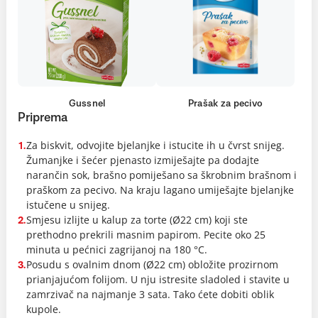
Gussnel
Prašak za pecivo
Priprema
Za biskvit, odvojite bjelanjke i istucite ih u čvrst snijeg.
1.
Žumanjke i šećer pjenasto izmiješajte pa dodajte
narančin sok, brašno pomiješano sa škrobnim brašnom i
praškom za pecivo. Na kraju lagano umiješajte bjelanjke
istučene u snijeg.
Smjesu izlijte u kalup za torte (Ø22 cm) koji ste
2.
prethodno prekrili masnim papirom. Pecite oko 25
minuta u pećnici zagrijanoj na 180 °C.
Posudu s ovalnim dnom (Ø22 cm) obložite prozirnom
3.
prianjajućom folijom. U nju istresite sladoled i stavite u
zamrzivač na najmanje 3 sata. Tako ćete dobiti oblik
kupole.