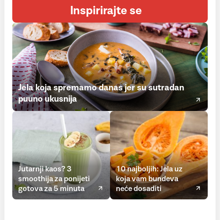
Inspirirajte se
Jela koja spremamo danas jer su sutradan
puuno ukusnija
Jutarnji kaos? 3
10 najboljih: Jela uz
smoothija za ponijeti
koja vam bundeva
gotova za 5 minuta
neće dosaditi