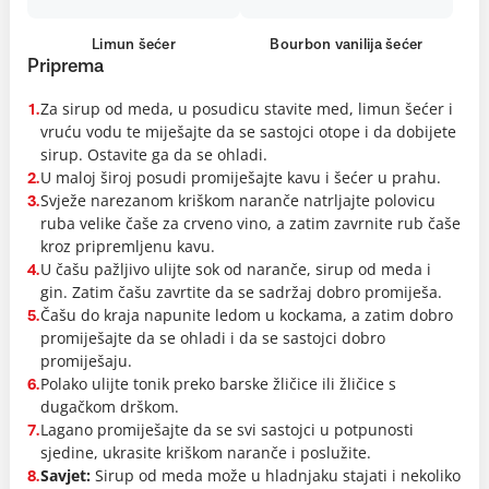
Limun šećer
Bourbon vanilija šećer
Priprema
Za sirup od meda, u posudicu stavite med, limun šećer i
1.
vruću vodu te miješajte da se sastojci otope i da dobijete
sirup. Ostavite ga da se ohladi.
U maloj široj posudi promiješajte kavu i šećer u prahu.
2.
Svježe narezanom kriškom naranče natrljajte polovicu
3.
ruba velike čaše za crveno vino, a zatim zavrnite rub čaše
kroz pripremljenu kavu.
U čašu pažljivo ulijte sok od naranče, sirup od meda i
4.
gin. Zatim čašu zavrtite da se sadržaj dobro promiješa.
Čašu do kraja napunite ledom u kockama, a zatim dobro
5.
promiješajte da se ohladi i da se sastojci dobro
promiješaju.
Polako ulijte tonik preko barske žličice ili žličice s
6.
dugačkom drškom.
Lagano promiješajte da se svi sastojci u potpunosti
7.
sjedine, ukrasite kriškom naranče i poslužite.
Savjet:
Sirup od meda može u hladnjaku stajati i nekoliko
8.