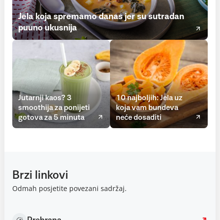
Jela koja spremamo danas jer su sutradan
puuno ukusnija
Jutarnji kaos? 3
10 najboljih: Jela uz
smoothija za ponijeti
koja vam bundeva
gotova za 5 minuta
neće dosaditi
Brzi linkovi
Odmah posjetite povezani sadržaj.