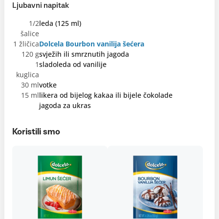
Ljubavni napitak
1/2
leda (125 ml)
šalice
1 žličica
Dolcela Bourbon vanilija šećera
120 g
svježih ili smrznutih jagoda
1
sladoleda od vanilije
kuglica
30 ml
votke
15 ml
likera od bijelog kakaa ili bijele čokolade
jagoda za ukras
Koristili smo