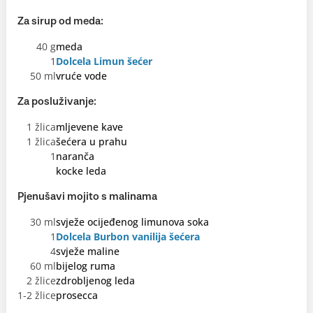
Za sirup od meda:
40 g
meda
1
Dolcela Limun šećer
50 ml
vruće vode
Za posluživanje:
1 žlica
mljevene kave
1 žlica
šećera u prahu
1
naranča
kocke leda
Pjenušavi mojito s malinama
30 ml
svježe ocijeđenog limunova soka
1
Dolcela Burbon vanilija šećera
4
svježe maline
60 ml
bijelog ruma
2 žlice
zdrobljenog leda
1-2 žlice
prosecca