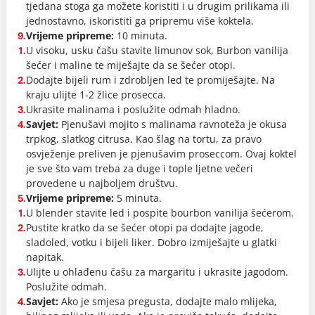
tjedana stoga ga možete koristiti i u drugim prilikama ili
jednostavno, iskoristiti ga pripremu više koktela.
Vrijeme pripreme:
10 minuta.
9.
U visoku, usku čašu stavite limunov sok, Burbon vanilija
1.
šećer i maline te miješajte da se šećer otopi.
Dodajte bijeli rum i zdrobljen led te promiješajte. Na
2.
kraju ulijte 1-2 žlice prosecca.
Ukrasite malinama i poslužite odmah hladno.
3.
Savjet:
Pjenušavi mojito s malinama ravnoteža je okusa
4.
trpkog, slatkog citrusa. Kao šlag na tortu, za pravo
osvježenje preliven je pjenušavim proseccom. Ovaj koktel
je sve što vam treba za duge i tople ljetne večeri
provedene u najboljem društvu.
Vrijeme pripreme:
5 minuta.
5.
U blender stavite led i pospite bourbon vanilija šećerom.
1.
Pustite kratko da se šećer otopi pa dodajte jagode,
2.
sladoled, votku i bijeli liker. Dobro izmiješajte u glatki
napitak.
Ulijte u ohlađenu čašu za margaritu i ukrasite jagodom.
3.
Poslužite odmah.
Savjet:
Ako je smjesa pregusta, dodajte malo mlijeka,
4.