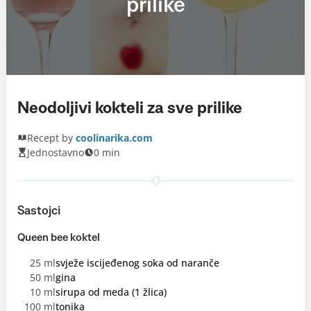
prilike
Neodoljivi kokteli za sve prilike
Recept by
coolinarika.com
Jednostavno
0 min
Sastojci
Queen bee koktel
25 ml
svježe iscijeđenog soka od naranče
50 ml
gina
10 ml
sirupa od meda (1 žlica)
100 ml
tonika