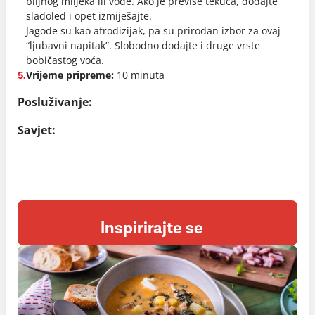
biljnog mlijeka ili vode. Ako je previše tekuća, dodajte
sladoled i opet izmiješajte.
Jagode su kao afrodizijak, pa su prirodan izbor za ovaj
“ljubavni napitak”. Slobodno dodajte i druge vrste
bobičastog voća.
Vrijeme pripreme:
10 minuta
5.
Posluživanje:
Savjet:
Inspirirajte se