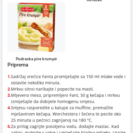
odrezak
Podravka pire krumpir
Priprema
Sadržaj vrećice Fanta promiješajte sa 150 ml mlake vode i
1.
ostavite nekoliko minuta.
Mrkvu sitno naribajte i popecite na masti.
2.
Mljeveno meso, pripremljeni Fant, 50 g kečapa i mrkvu
3.
izmiješajte da dobijete homogenu smjesu.
Smjesu rasporedite u kalupe za muffine, premažite
4.
mješavinom kečapa, Worchestera i šećera te pecite oko
25 minuta u pećnici zagrijanoj na 180 °C.
Za prilog zagrijte posoljenu vodu, dodajte maslac. Kad
5.
zakipi, maknite s vatre i umiješajte hladno mlijeko. Uspite