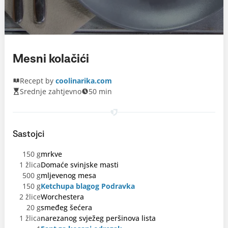
Mesni kolačići
Recept by
coolinarika.com
Srednje zahtjevno
50 min
Sastojci
150 g
mrkve
1 žlica
Domaće svinjske masti
500 g
mljevenog mesa
150 g
Ketchupa blagog Podravka
2 žlice
Worchestera
20 g
smeđeg šećera
1 žlica
narezanog svježeg peršinova lista