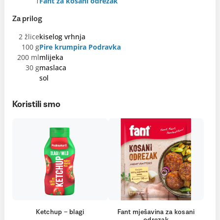
1
Fant za kosani odrezak
Za prilog
2 žlice
kiselog vrhnja
100 g
Pire krumpira Podravka
200 ml
mlijeka
30 g
maslaca
sol
Koristili smo
Ketchup – blagi
Fant mješavina za kosani