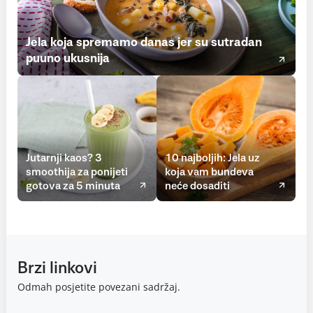
Jela koja spremamo danas jer su sutradan
puuno ukusnija
Jutarnji kaos? 3
10 najboljih: Jela uz
smoothija za ponijeti
koja vam bundeva
gotova za 5 minuta
neće dosaditi
Brzi linkovi
Odmah posjetite povezani sadržaj.