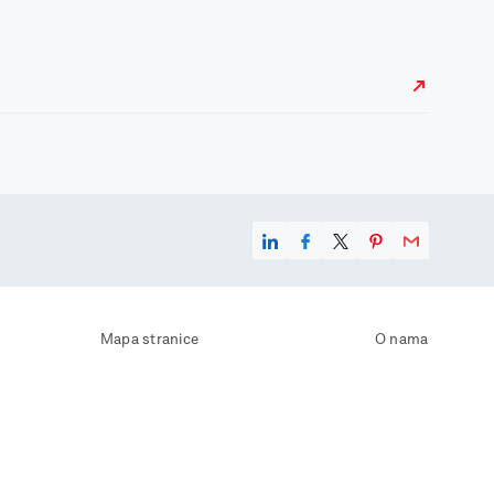
Mapa stranice
O nama
Uvjeti korištenja
Kontaktirajte nas
Zaštita osobnih podataka
Zaštita privatnosti
Izjava o pristupačnosti
Postavke kolačića
Pravila o korištenju kolačića