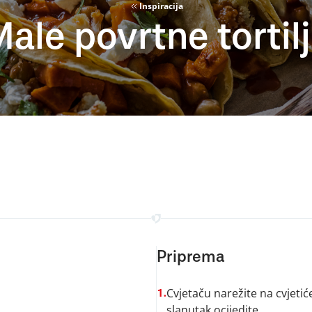
Inspiracija
ale povrtne tortil
Priprema
Cvjetaču narežite na cvjetiće
1.
slanutak ocijedite.