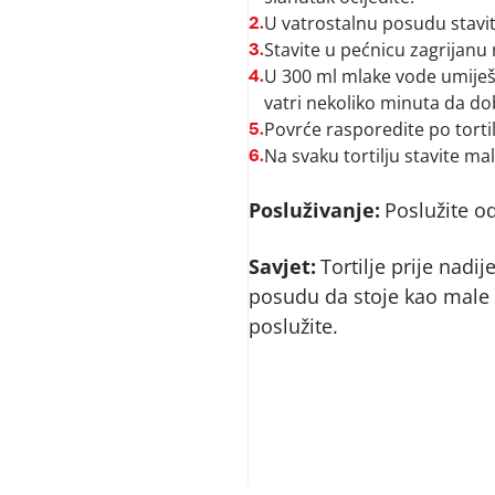
U vatrostalnu posudu stavite
2.
Stavite u pećnicu zagrijanu
3.
U 300 ml mlake vode umiješa
4.
vatri nekoliko minuta da do
Povrće rasporedite po torti
5.
Na svaku tortilju stavite ma
6.
Posluživanje:
Poslužite o
Savjet:
Tortilje prije nadij
posudu da stoje kao male l
poslužite.