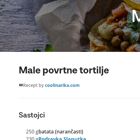
M
Male povrtne tortilje
Recept by
coolinarika.com
Sastojci
250 g
batata (narančasti)
230 g
Podravka Slanutka