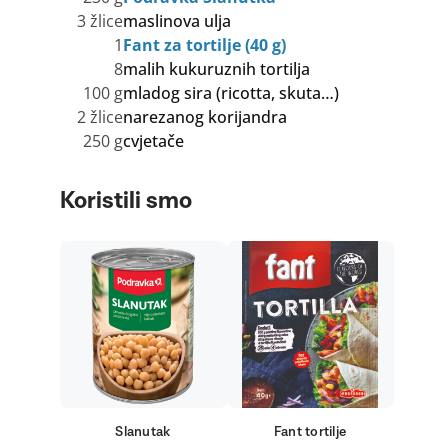
3 žlice
maslinova ulja
1
Fant za tortilje (40 g)
8
malih kukuruznih tortilja
100 g
mladog sira (ricotta, skuta…)
2 žlice
narezanog korijandra
250 g
cvjetače
Koristili smo
Slanutak
Fant tortilje