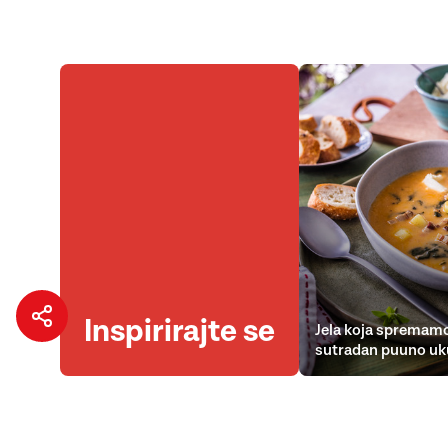
Inspirirajte se
Jela koja spremamo
sutradan puuno uk