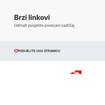
Brzi linkovi
Odmah posjetite povezani sadržaj.
PODIJELITE OVU STRANICU
© 1998 – 2026 
Podravka je regi