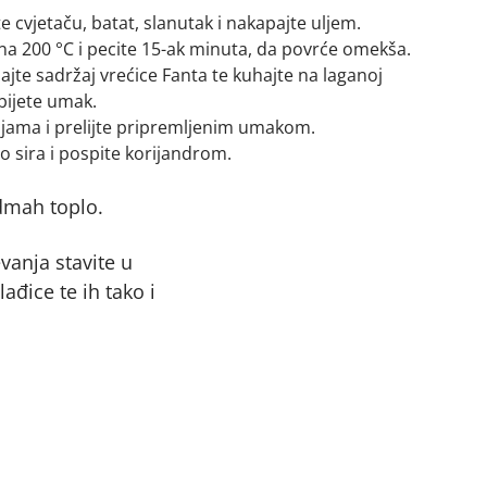
 cvjetaču, batat, slanutak i nakapajte uljem.
 na 200 °C i pecite 15-ak minuta, da povrće omekša.
jte sadržaj vrećice Fanta te kuhajte na laganoj
bijete umak.
ljama i prelijte pripremljenim umakom.
lo sira i pospite korijandrom.
dmah toplo.
evanja stavite u
ađice te ih tako i