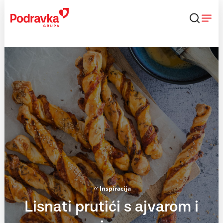
Skip
to
content
Inspiracija
Lisnati prutići s ajvarom i