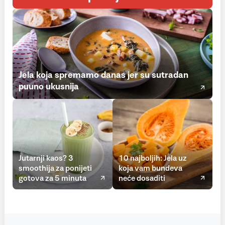
Jela koja spremamo danas jer su sutradan
puuno ukusnija
Jutarnji kaos? 3
10 najboljih: Jela uz
smoothija za ponijeti
koja vam bundeva
gotova za 5 minuta
neće dosaditi