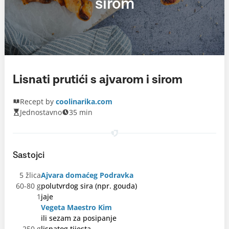
sirom
Lisnati prutići s ajvarom i sirom
Recept by
coolinarika.com
Jednostavno
35 min
Sastojci
5 žlica
Ajvara domaćeg Podravka
60-80 g
polutvrdog sira (npr. gouda)
1
jaje
Vegeta Maestro Kim
ili sezam za posipanje
250 g
lisnatog tijesta