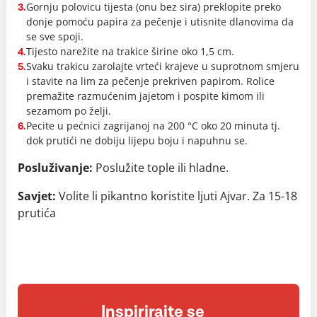
Gornju polovicu tijesta (onu bez sira) preklopite preko
3.
donje pomoću papira za pečenje i utisnite dlanovima da
se sve spoji.
Tijesto narežite na trakice širine oko 1,5 cm.
4.
Svaku trakicu zarolajte vrteći krajeve u suprotnom smjeru
5.
i stavite na lim za pečenje prekriven papirom. Rolice
premažite razmućenim jajetom i pospite kimom ili
sezamom po želji.
Pecite u pećnici zagrijanoj na 200 °C oko 20 minuta tj.
6.
dok prutići ne dobiju lijepu boju i napuhnu se.
Posluživanje:
Poslužite tople ili hladne.
Savjet:
Volite li pikantno koristite ljuti Ajvar.
Za 15-18
prutića
Inspirirajte se