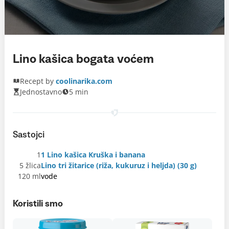
Lino kašica bogata voćem
Recept by
coolinarika.com
Jednostavno
5 min
Sastojci
1
1 Lino kašica Kruška i banana
5 žlica
Lino tri žitarice (riža, kukuruz i heljda) (30 g)
120 ml
vode
Koristili smo