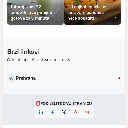
Jutarnji kaos? 3
10 najboljih: Jela uz
smoothija za ponijeti
koja vam bundeva
gotova za 5 minuta
neće dosaditi
Brzi linkovi
Odmah posjetite povezani sadržaj.
Prehrana
PODIJELITE OVU STRANICU