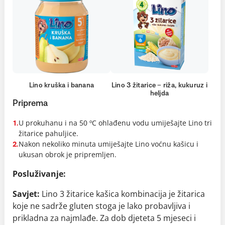
Lino kruška i banana
Lino 3 žitarice – riža, kukuruz i
heljda
Priprema
U prokuhanu i na 50 ºC ohlađenu vodu umiješajte Lino tri
1.
žitarice pahuljice.
Nakon nekoliko minuta umiješajte Lino voćnu kašicu i
2.
ukusan obrok je pripremljen.
Posluživanje:
Savjet:
Lino 3 žitarice kašica kombinacija je žitarica
koje ne sadrže gluten stoga je lako probavljiva i
prikladna za najmlađe.
Za dob djeteta 5 mjeseci i