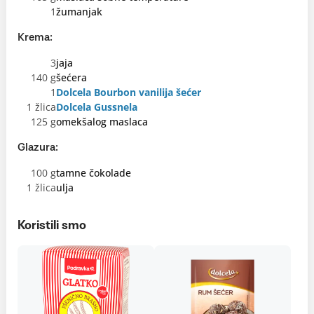
1
žumanjak
Krema:
3
jaja
140 g
šećera
1
Dolcela Bourbon vanilija šećer
1 žlica
Dolcela Gussnela
125 g
omekšalog maslaca
Glazura:
100 g
tamne čokolade
1 žlica
ulja
Koristili smo