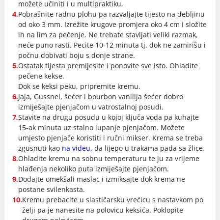
možete učiniti i u multipraktiku.
Pobrašnite radnu plohu pa razvaljajte tijesto na debljinu
4.
od oko 3 mm. Izrežite krugove promjera oko 4 cm i složite
ih na lim za pečenje. Ne trebate stavljati veliki razmak,
neće puno rasti. Pecite 10-12 minuta tj. dok ne zamirišu i
počnu dobivati boju s donje strane.
Ostatak tijesta premijesite i ponovite sve isto. Ohladite
5.
pečene kekse.
Dok se keksi peku, pripremite kremu.
Jaja, Gussnel, šećer i bourbon vanilija šećer dobro
6.
izmiješajte pjenjačom u vatrostalnoj posudi.
Stavite na drugu posudu u kojoj ključa voda pa kuhajte
7.
15-ak minuta uz stalno lupanje pjenjačom. Možete
umjesto pjenjače koristiti i ručni mikser. Krema se treba
zgusnuti kao
na videu
, da lijepo u trakama pada sa žlice.
Ohladite kremu na sobnu temperaturu te ju za vrijeme
8.
hlađenja nekoliko puta izmiješajte pjenjačom.
Dodajte omekšali maslac i izmiksajte dok krema ne
9.
postane svilenkasta.
Kremu prebacite u slastičarsku vrećicu s nastavkom po
10.
želji pa je nanesite na polovicu keksića. Poklopite