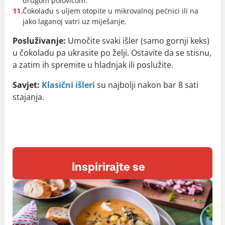
drugom polovicom.
Čokoladu s uljem otopite u mikrovalnoj pećnici ili na
11.
jako laganoj vatri uz miješanje.
Posluživanje:
Umočite svaki išler (samo gornji keks)
u čokoladu pa ukrasite po želji. Ostavite da se stisnu,
a zatim ih spremite u hladnjak ili poslužite.
Savjet:
Klasični išleri
su najbolji nakon bar 8 sati
stajanja.
Inspirirajte se