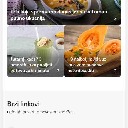
Jela koja spremamo danas jer su sutradan
puuno ukusnija
Jutarnji kaos? 3
10 najboljih: Jela uz
smoothija za ponijeti
koja vam bundeva
gotova za 5 minuta
neće dosaditi
Brzi linkovi
Odmah posjetite povezani sadržaj.