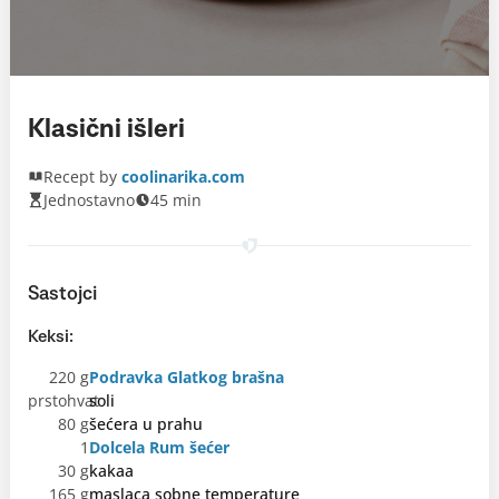
Klasični išleri
Recept by
coolinarika.com
Jednostavno
45 min
Sastojci
Keksi:
220 g
Podravka Glatkog brašna
prstohvat
soli
80 g
šećera u prahu
1
Dolcela Rum šećer
30 g
kakaa
165 g
maslaca sobne temperature