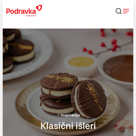
Skip
to
content
Inspiracija
Klasični išleri