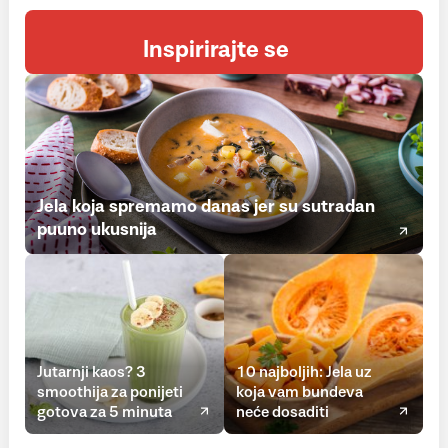
Inspirirajte se
Jela koja spremamo danas jer su sutradan
puuno ukusnija
Jutarnji kaos? 3
10 najboljih: Jela uz
smoothija za ponijeti
koja vam bundeva
gotova za 5 minuta
neće dosaditi