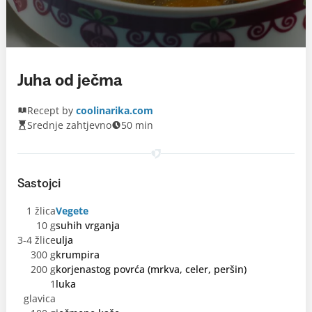
Juha od ječma
Recept by
coolinarika.com
Srednje zahtjevno
50 min
Sastojci
1 žlica
Vegete
10 g
suhih vrganja
3-4 žlice
ulja
300 g
krumpira
200 g
korjenastog povrća (mrkva, celer, peršin)
1
luka
glavica