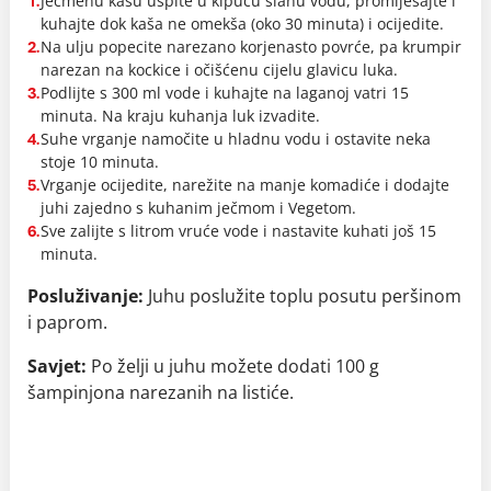
Ječmenu kašu uspite u kipuću slanu vodu, promiješajte i
1.
kuhajte dok kaša ne omekša (oko 30 minuta) i ocijedite.
Na ulju popecite narezano korjenasto povrće, pa krumpir
2.
narezan na kockice i očišćenu cijelu glavicu luka.
Podlijte s 300 ml vode i kuhajte na laganoj vatri 15
3.
minuta. Na kraju kuhanja luk izvadite.
Suhe vrganje namočite u hladnu vodu i ostavite neka
4.
stoje 10 minuta.
Vrganje ocijedite, narežite na manje komadiće i dodajte
5.
juhi zajedno s kuhanim ječmom i Vegetom.
Sve zalijte s litrom vruće vode i nastavite kuhati još 15
6.
minuta.
Posluživanje:
Juhu poslužite toplu posutu peršinom
i paprom.
Savjet:
Po želji u juhu možete dodati 100 g
šampinjona narezanih na listiće.