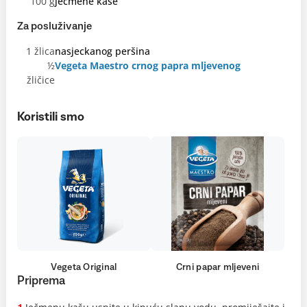
100 g
ječmene kaše
Za posluživanje
1 žlica
nasjeckanog peršina
½
Vegeta Maestro crnog papra mljevenog
žličice
Koristili smo
Vegeta Original
Crni papar mljeveni
Priprema