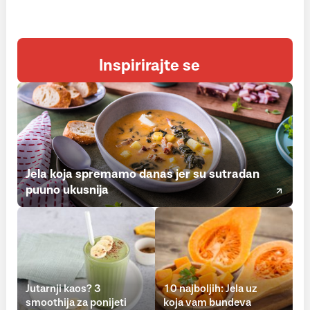
Inspirirajte se
Jela koja spremamo danas jer su sutradan
puuno ukusnija
Jutarnji kaos? 3
10 najboljih: Jela uz
smoothija za ponijeti
koja vam bundeva