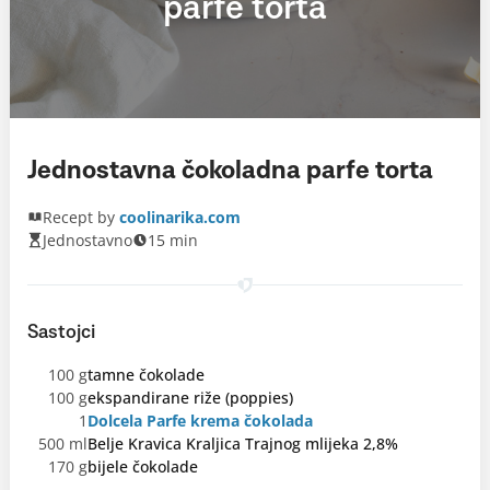
parfe torta
Jednostavna čokoladna parfe torta
Recept by
coolinarika.com
Jednostavno
15 min
Sastojci
100 g
tamne čokolade
100 g
ekspandirane riže (poppies)
1
Dolcela Parfe krema čokolada
500 ml
Belje Kravica Kraljica Trajnog mlijeka 2,8%
170 g
bijele čokolade