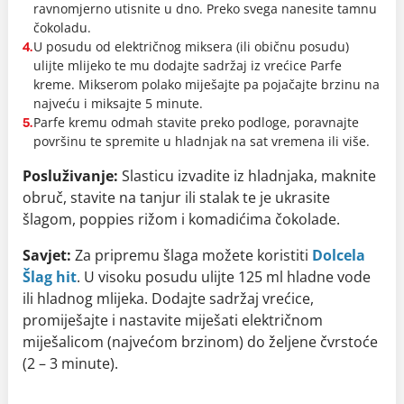
ravnomjerno utisnite u dno. Preko svega nanesite tamnu
čokoladu.
U posudu od električnog miksera (ili običnu posudu)
4.
ulijte mlijeko te mu dodajte sadržaj iz vrećice Parfe
kreme. Mikserom polako miješajte pa pojačajte brzinu na
najveću i miksajte 5 minute.
Parfe kremu odmah stavite preko podloge, poravnajte
5.
površinu te spremite u hladnjak na sat vremena ili više.
Posluživanje:
Slasticu izvadite iz hladnjaka, maknite
obruč, stavite na tanjur ili stalak te je ukrasite
šlagom, poppies rižom i komadićima čokolade.
Savjet:
Za pripremu šlaga možete koristiti
Dolcela
Šlag hit
. U visoku posudu ulijte 125 ml hladne vode
ili hladnog mlijeka. Dodajte sadržaj vrećice,
promiješajte i nastavite miješati električnom
miješalicom (najvećom brzinom) do željene čvrstoće
(2 – 3 minute).