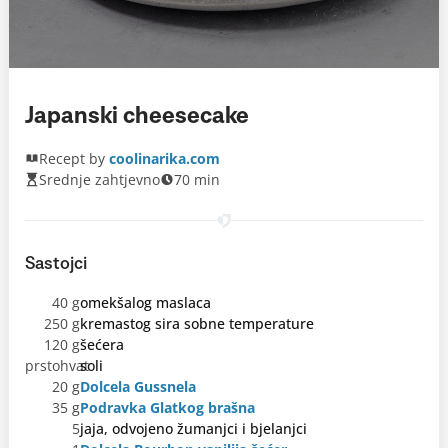
Japanski cheesecake
Recept by
coolinarika.com
Srednje zahtjevno
70 min
Sastojci
40 g
omekšalog maslaca
250 g
kremastog sira sobne temperature
120 g
šećera
prstohvat
soli
20 g
Dolcela Gussnela
35 g
Podravka Glatkog brašna
5
jaja, odvojeno žumanjci i bjelanjci