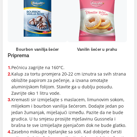
Bourbon vanilija šećer
Vanilin šećer u prahu
Priprema
Pećnicu zagrijte na 160°C.
1.
Kalup za tortu promjera 20-22 cm iznutra sa svih strana
2.
obložite papirom za pečenje, a izvana omotajte
aluminijskom folijom. Stavite ga u dublju posudu.
Zavrijte oko 1 litru vode.
Kremasti sir izmiješajte s maslacem, limunovim sokom,
3.
mlijekom i bourbon vanilija šećerom. Dodajte jedan po
jedan žumanjak, miješajući između. Pazite da ne bude
grudica. U tu smjesu prosijte mješavinu Gussnela i
brašna te sve izmiješajte pjenjačom dok ne bude glatko.
Zasebno miksajte bjelanjke sa soli. Kad dobijete čvrsti
4.