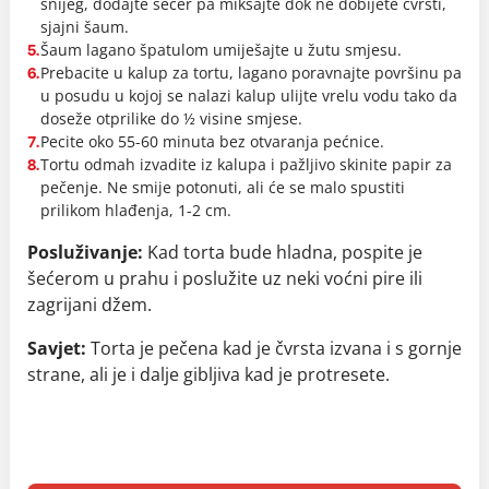
snijeg, dodajte šećer pa miksajte dok ne dobijete čvrsti,
sjajni šaum.
Šaum lagano špatulom umiješajte u žutu smjesu.
5.
Prebacite u kalup za tortu, lagano poravnajte površinu pa
6.
u posudu u kojoj se nalazi kalup ulijte vrelu vodu tako da
doseže otprilike do ½ visine smjese.
Pecite oko 55-60 minuta bez otvaranja pećnice.
7.
Tortu odmah izvadite iz kalupa i pažljivo skinite papir za
8.
pečenje. Ne smije potonuti, ali će se malo spustiti
prilikom hlađenja, 1-2 cm.
Posluživanje:
Kad torta bude hladna, pospite je
šećerom u prahu i poslužite uz neki voćni pire ili
zagrijani džem.
Savjet:
Torta je pečena kad je čvrsta izvana i s gornje
strane, ali je i dalje gibljiva kad je protresete.