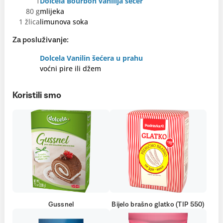
1
Dolcela Bourbon vanilija šećer
80 g
mlijeka
1 žlica
limunova soka
Za posluživanje:
Dolcela Vanilin šećera u prahu
voćni pire ili džem
Koristili smo
Gussnel
Bijelo brašno glatko (TIP 550)