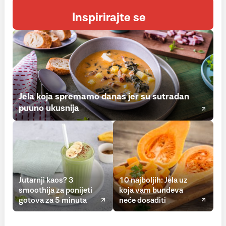
Inspirirajte se
Jela koja spremamo danas jer su sutradan
puuno ukusnija
Jutarnji kaos? 3
10 najboljih: Jela uz
smoothija za ponijeti
koja vam bundeva
gotova za 5 minuta
neće dosaditi