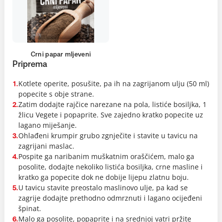
Crni papar mljeveni
Priprema
Kotlete operite, posušite, pa ih na zagrijanom ulju (50 ml)
1.
popecite s obje strane.
Zatim dodajte rajčice narezane na pola, listiće bosiljka, 1
2.
žlicu Vegete i popaprite. Sve zajedno kratko popecite uz
lagano miješanje.
Ohlađeni krumpir grubo zgnječite i stavite u tavicu na
3.
zagrijani maslac.
Pospite ga naribanim muškatnim oraščićem, malo ga
4.
posolite, dodajte nekoliko listića bosiljka, crne masline i
kratko ga popecite dok ne dobije lijepu zlatnu boju.
U tavicu stavite preostalo maslinovo ulje, pa kad se
5.
zagrije dodajte prethodno odmrznuti i lagano ocijeđeni
špinat.
Malo ga posolite, popaprite i na srednjoj vatri pržite
6.