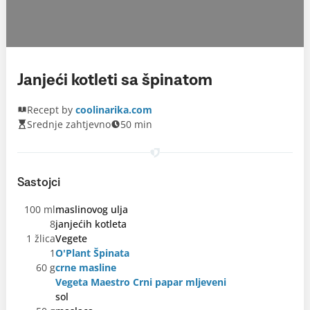
Janjeći kotleti sa špinatom
Recept by
coolinarika.com
Srednje zahtjevno
50 min
Sastojci
100 ml
maslinovog ulja
8
janjećih kotleta
1 žlica
Vegete
1
O'Plant Špinata
60 g
crne masline
Vegeta Maestro Crni papar mljeveni
sol