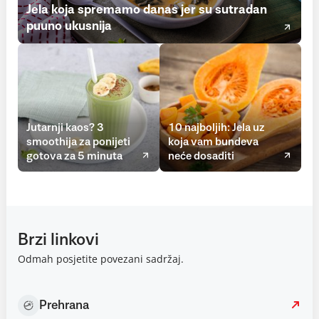
Jela koja spremamo danas jer su sutradan
puuno ukusnija
Jutarnji kaos? 3
10 najboljih: Jela uz
smoothija za ponijeti
koja vam bundeva
gotova za 5 minuta
neće dosaditi
Brzi linkovi
Odmah posjetite povezani sadržaj.
Prehrana