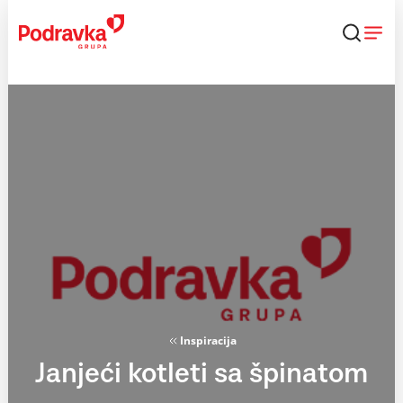
Skip
to
content
Inspiracija
Janjeći kotleti sa špinatom