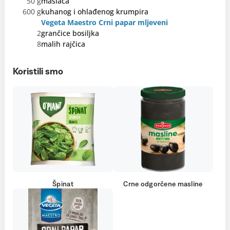
50 g
maslaca
600 g
kuhanog i ohlađenog krumpira
Vegeta Maestro Crni papar mljeveni
2
grančice bosiljka
8
malih rajčica
Koristili smo
Špinat
Crne odgorčene masline