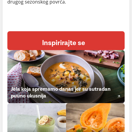
drugog sezonskog povrća.
Inspirirajte se
Jela koja spremamo danas jer su sutradan
puuno ukusnija