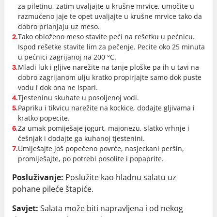
za piletinu, zatim uvaljajte u krušne mrvice, umočite u
razmućeno jaje te opet uvaljajte u krušne mrvice tako da
dobro prianjaju uz meso.
Tako obloženo meso stavite peći na rešetku u pećnicu.
2.
Ispod rešetke stavite lim za pečenje. Pecite oko 25 minuta
u pećnici zagrijanoj na 200 °C.
Mladi luk i gljive narežite na tanje ploške pa ih u tavi na
3.
dobro zagrijanom ulju kratko propirjajte samo dok puste
vodu i dok ona ne ispari.
Tjesteninu skuhate u posoljenoj vodi.
4.
Papriku i tikvicu narežite na kockice, dodajte gljivama i
5.
kratko popecite.
Za umak pomiješaje jogurt, majonezu, slatko vrhnje i
6.
češnjak i dodajte ga kuhanoj tjestenini.
Umiješajte još popečeno povrće, nasjeckani peršin,
7.
promiješajte, po potrebi posolite i popaprite.
Posluživanje:
Poslužite kao hladnu salatu uz
pohane pileće štapiće.
Savjet:
Salata može biti napravljena i od nekog