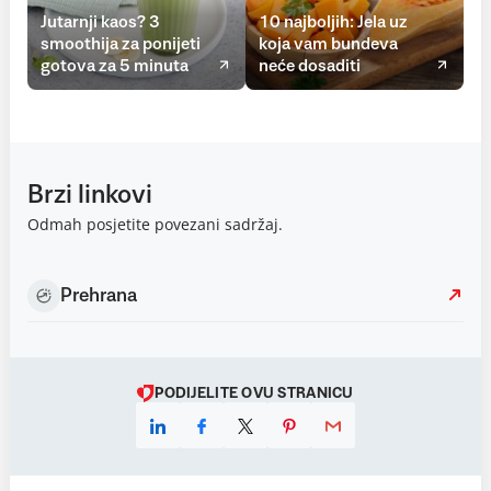
Jutarnji kaos? 3
10 najboljih: Jela uz
smoothija za ponijeti
koja vam bundeva
gotova za 5 minuta
neće dosaditi
Brzi linkovi
Odmah posjetite povezani sadržaj.
Prehrana
PODIJELITE OVU STRANICU