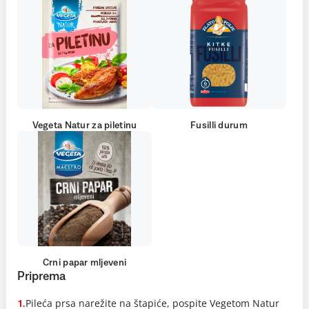
Vegeta Natur za piletinu
Fusilli durum
Crni papar mljeveni
Priprema
Pileća prsa narežite na štapiće, pospite Vegetom Natur
1.