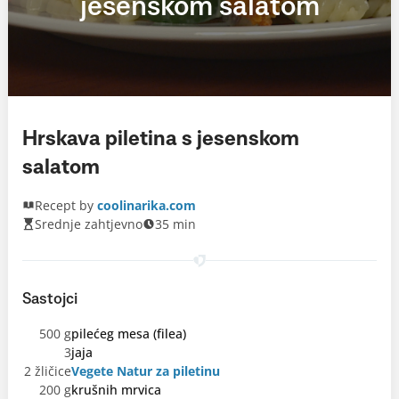
jesenskom salatom
Hrskava piletina s jesenskom
salatom
Recept by
coolinarika.com
Srednje zahtjevno
35 min
Sastojci
500 g
pilećeg mesa (filea)
3
jaja
2 žličice
Vegete Natur za piletinu
200 g
krušnih mrvica