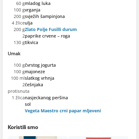
60 g
mladog luka
100 g
vrganja
200 g
svježih šampinjona
4 žlice
ulja
200 g
Zlato Polje Fusilli durum
2
paprike crvene – roga
130 g
tikvica
Umak
100 g
čvrstog jogurta
100 g
majoneze
100 ml
slatkog vrhnja
2
češnjaka
protisnuta
1 žlica
nasjeckanog peršina
sol
Vegeta Maestro crni papar mljeveni
Koristili smo