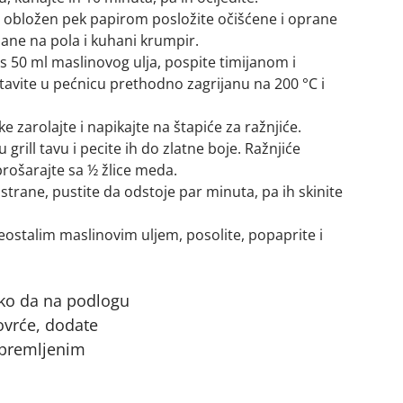
) obložen pek papirom posložite očišćene i oprane
zane na pola i kuhani krumpir.
e s 50 ml maslinovog ulja, pospite timijanom i
Stavite u pećnicu prethodno zagrijanu na 200 °C i
 zarolajte i napikajte na štapiće za ražnjiće.
 grill tavu i pecite ih do zlatne boje. Ražnjiće
prošarajte sa ½ žlice meda.
 strane, pustite da odstoje par minuta, pa ih skinite
eostalim maslinovim uljem, posolite, popaprite i
ako da na podlogu
ovrće, dodate
ipremljenim