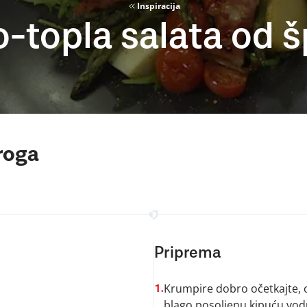
Inspiracija
-topla salata od 
roga
Priprema
Krumpire dobro očetkajte, op
1.
blago posoljenu kipuću vodu,