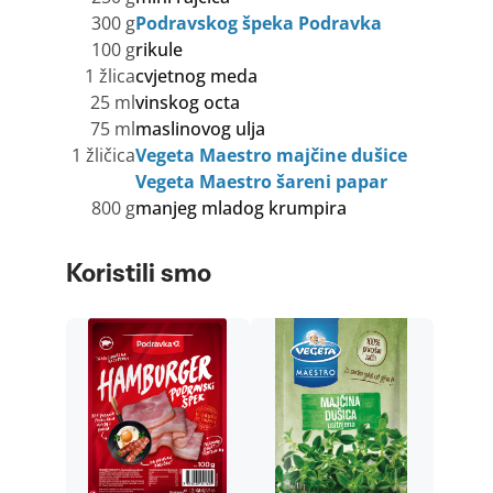
300 g
Podravskog špeka Podravka
100 g
rikule
1 žlica
cvjetnog meda
25 ml
vinskog octa
75 ml
maslinovog ulja
1 žličica
Vegeta Maestro majčine dušice
Vegeta Maestro šareni papar
800 g
manjeg mladog krumpira
Koristili smo