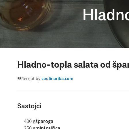
Hladno
Hladno-topla salata od špa
Recept by
coolinarika.com
Sastojci
400 g
šparoga
250 g
mini rajčica