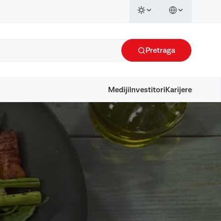
Pretraga
Mediji
Investitori
Karijere