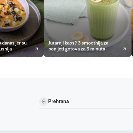
 danas jer su
Jutarnji kaos? 3 smoothija za
usnija
ponijeti gotova za 5 minuta
Prehrana