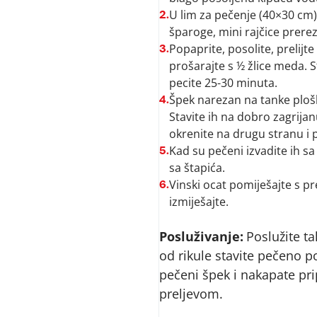
U lim za pečenje (40×30 cm
2.
šparoge, mini rajčice prere
Popaprite, posolite, prelijt
3.
prošarajte s ½ žlice meda. 
pecite 25-30 minuta.
Špek narezan na tanke ploške
4.
Stavite ih na dobro zagrijanu
okrenite na drugu stranu i 
Kad su pečeni izvadite ih sa
5.
sa štapića.
Vinski ocat pomiješajte s pr
6.
izmiješajte.
Posluživanje:
Poslužite t
od rikule stavite pečeno p
pečeni špek i nakapate pr
preljevom.