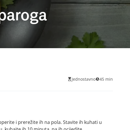
šparoga
Jednostavno
45 min
erite i prerežite ih na pola. Stavite ih kuhati u
 kuhajte ih 10 minuta, pa ih ocijedite.