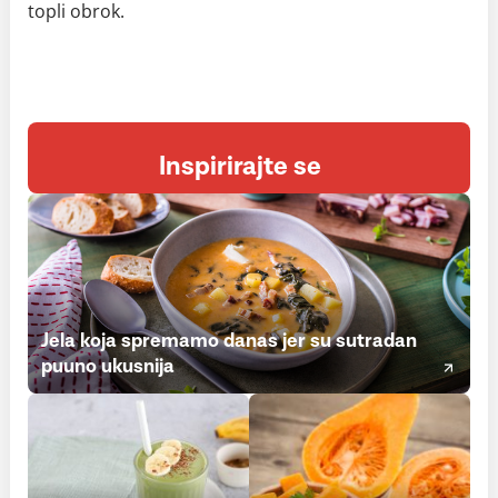
topli obrok.
Inspirirajte se
Jela koja spremamo danas jer su sutradan
puuno ukusnija