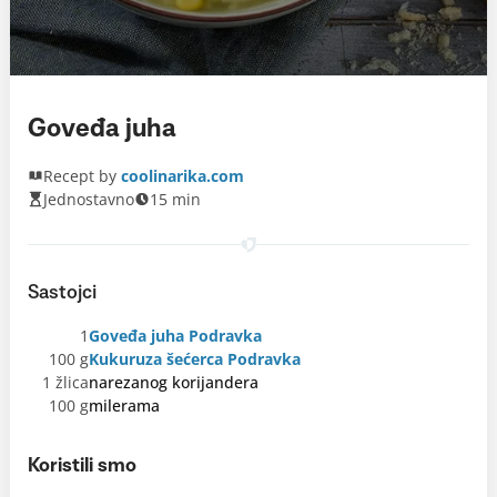
Goveđa juha
Recept by
coolinarika.com
Jednostavno
15 min
Sastojci
1
Goveđa juha Podravka
100 g
Kukuruza šećerca Podravka
1 žlica
narezanog korijandera
100 g
milerama
Koristili smo