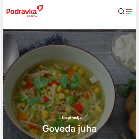
Skip
to
content
Inspiracija
Goveđa juha