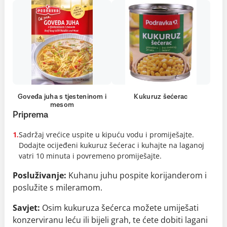
Goveđa juha s tjesteninom i
Kukuruz šećerac
mesom
Priprema
Sadržaj vrećice uspite u kipuću vodu i promiješajte.
1.
Dodajte ocijeđeni kukuruz šećerac i kuhajte na laganoj
vatri 10 minuta i povremeno promiješajte.
Posluživanje:
Kuhanu juhu pospite korijanderom i
poslužite s mileramom.
Savjet:
Osim kukuruza šećerca možete umiješati
konzerviranu leću ili bijeli grah, te ćete dobiti lagani