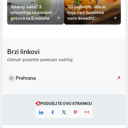
Jutarnji kaos? 3
10 najboljih: Jela uz
smoothija za ponijeti
koja vam bundeva
gotova za 5 minuta
neće dosaditi
Brzi linkovi
Odmah posjetite povezani sadržaj.
Prehrana
PODIJELITE OVU STRANICU