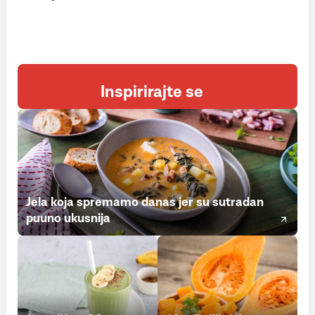
Inspirirajte se
Jela koja spremamo danas jer su sutradan
puuno ukusnija