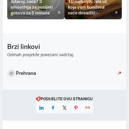
Jutarnji kaos? 3
10 najboljih: Jela uz
smoothija za ponijeti
koja vam bundeva
gotova za 5 minuta
neće dosaditi
Brzi linkovi
Odmah posjetite povezani sadržaj.
Prehrana
PODIJELITE OVU STRANICU