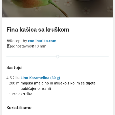
Fina kašica sa kruškom
Recept by
coolinarika.com
Jednostavno
10 min
Sastojci
4-5 žlica
Lino Karamelina (30 g)
200 ml
mlijeka (majčino ili mlijeko s kojim se dijete
uobičajeno hrani)
1 zrela
kruška
Koristili smo