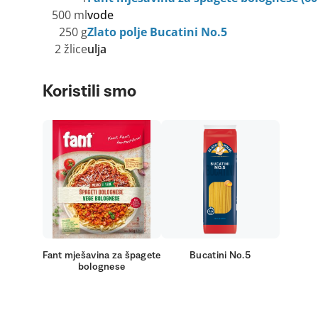
500 ml
vode
250 g
Zlato polje Bucatini No.5
2 žlice
ulja
Koristili smo
Fant mješavina za špagete
Bucatini No.5
bolognese