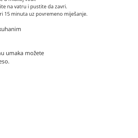
te na vatru i pustite da zavri.
tri 15 minuta uz povremeno miješanje.
 kuhanim
remu umaka možete
eso.