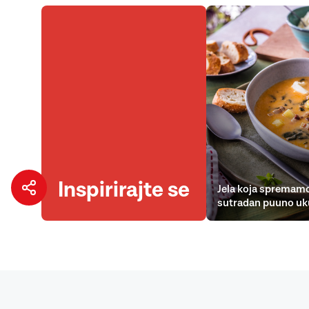
Inspirirajte se
Jela koja spremamo
sutradan puuno uk