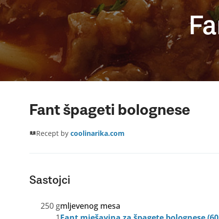
Fa
Fant špageti bolognese
Recept by
coolinarika.com
Sastojci
250 g
mljevenog mesa
1
Fant mješavina za špagete bolognese (60