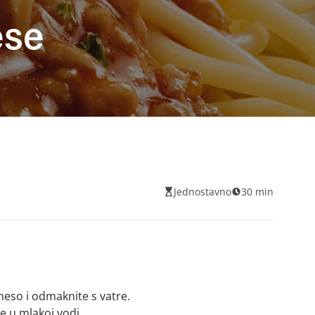
ese
Jednostavno
30 min
eso i odmaknite s vatre.
e u mlakoj vodi.