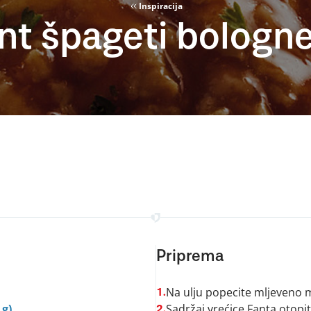
Inspiracija
nt špageti bologn
Priprema
Na ulju popecite mljeveno m
1.
 g)
Sadržaj vrećice Fanta otopit
2.