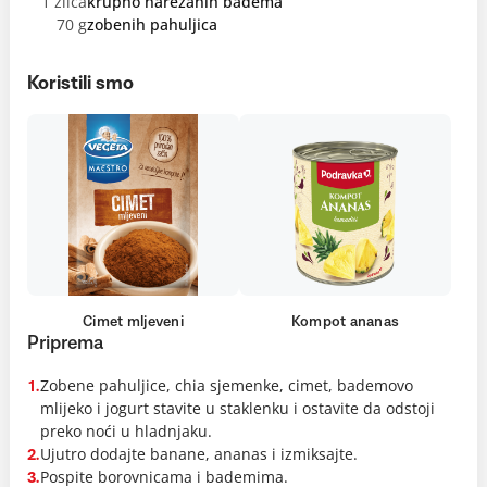
1 žlica
krupno narezanih badema
70 g
zobenih pahuljica
Koristili smo
Cimet mljeveni
Kompot ananas
Priprema
Zobene pahuljice, chia sjemenke, cimet, bademovo
1.
mlijeko i jogurt stavite u staklenku i ostavite da odstoji
preko noći u hladnjaku.
Ujutro dodajte banane, ananas i izmiksajte.
2.
Pospite borovnicama i bademima.
3.