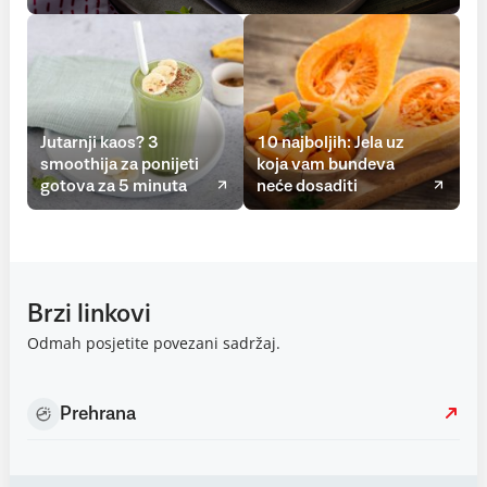
Jutarnji kaos? 3
10 najboljih: Jela uz
smoothija za ponijeti
koja vam bundeva
gotova za 5 minuta
neće dosaditi
Brzi linkovi
Odmah posjetite povezani sadržaj.
Prehrana