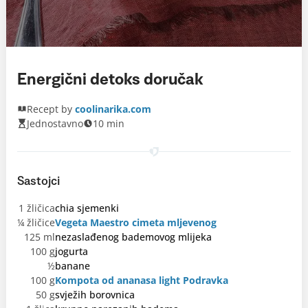
Energični detoks doručak
Recept by
coolinarika.com
Jednostavno
10 min
Sastojci
1 žličica
chia sjemenki
¼ žličice
Vegeta Maestro cimeta mljevenog
125 ml
nezaslađenog bademovog mlijeka
100 g
jogurta
½
banane
100 g
Kompota od ananasa light Podravka
50 g
svježih borovnica