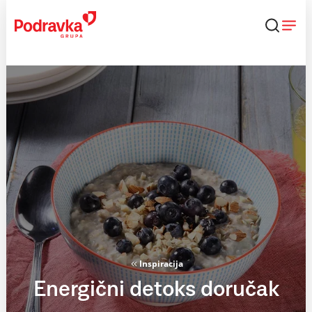
Skip
to
content
Inspiracija
Energični detoks doručak