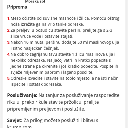
Morska sol
Priprema
Meso očistite od suvišne masnoće i žilica. Pomoću oštrog
1.
noža izrežite ga na vrlo tanke odreske.
Za preljev, u posudicu stavite peršin, prelijte ga s 2-3
2.
žlice vruće vode i ostavite stajati.
Nakon 10 minuta, peršinu dodajte 50 ml maslinovog ulja
3.
i sitno nasjeckan češnjak.
Na dobro zagrijanu tavu stavite 1 žlicu maslinova ulja i
4.
nekoliko odrezaka. Na jačoj vatri ih kratko popecite s
jedne strane pa okrenite i još kratko popecite. Pospite ih
svježe mljevenim paprom i lagano posolite.
Odreske izvadite i stavite na toplo mjesto, a na isti način
5.
ispecite i ostatak odrezaka.
Posluživanje:
Na tanjur za posluživanje rasporedite
rikulu, preko rikule stavite pržolicu, prelijte
pripremljenim preljevom i poslužite.
Savjet:
Za prilog možete poslužiti i blitvu s
krumpirom.