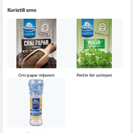
Koristili smo
Crni papar mljeveni
Peršin list usitnjeni