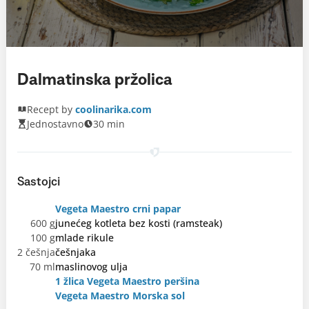
Dalmatinska pržolica
Recept by
coolinarika.com
Jednostavno
30 min
Sastojci
Vegeta Maestro crni papar
600 g
junećeg kotleta bez kosti (ramsteak)
100 g
mlade rikule
2 češnja
češnjaka
70 ml
maslinovog ulja
1 žlica Vegeta Maestro peršina
Vegeta Maestro Morska sol