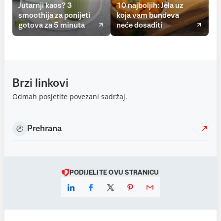
Jutarnji kaos? 3
10 najboljih: Jela uz
smoothija za ponijeti
koja vam bundeva
gotova za 5 minuta
neće dosaditi
Brzi linkovi
Odmah posjetite povezani sadržaj.
Prehrana
PODIJELITE OVU STRANICU