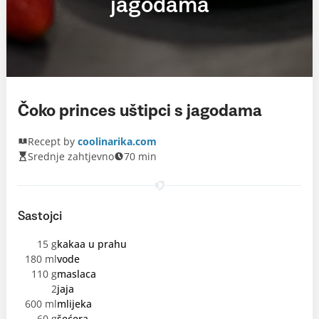
jagodama
Čoko princes uštipci s jagodama
Recept by
coolinarika.com
Srednje zahtjevno
70 min
Sastojci
15 g
kakaa u prahu
180 ml
vode
110 g
maslaca
2
jaja
600 ml
mlijeka
60 g
šećera