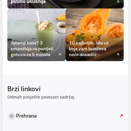
puuno ukusnija
Jutarnji kaos? 3
10 najboljih: Jela uz
smoothija za ponijeti
koja vam bundeva
gotova za 5 minuta
neće dosaditi
Brzi linkovi
Odmah posjetite povezani sadržaj.
Prehrana