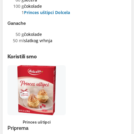
100 g
čokolade
1
Princes uštipci Dolcela
Ganache
50 g
čokolade
50 ml
slatkog vrhnja
Koristili smo
Princes uštipci
Priprema