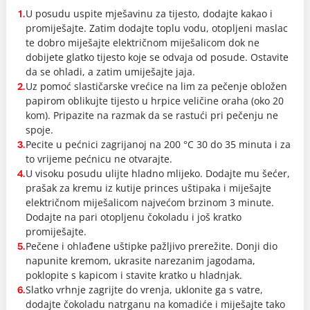
U posudu uspite mješavinu za tijesto, dodajte kakao i
1.
promiješajte. Zatim dodajte toplu vodu, otopljeni maslac
te dobro miješajte električnom miješalicom dok ne
dobijete glatko tijesto koje se odvaja od posude. Ostavite
da se ohladi, a zatim umiješajte jaja.
Uz pomoć slastičarske vrećice na lim za pečenje obložen
2.
papirom oblikujte tijesto u hrpice veličine oraha (oko 20
kom). Pripazite na razmak da se rastući pri pečenju ne
spoje.
Pecite u pećnici zagrijanoj na 200 °C 30 do 35 minuta i za
3.
to vrijeme pećnicu ne otvarajte.
U visoku posudu ulijte hladno mlijeko. Dodajte mu šećer,
4.
prašak za kremu iz kutije princes uštipaka i miješajte
električnom miješalicom najvećom brzinom 3 minute.
Dodajte na pari otopljenu čokoladu i još kratko
promiješajte.
Pečene i ohlađene uštipke pažljivo prerežite. Donji dio
5.
napunite kremom, ukrasite narezanim jagodama,
poklopite s kapicom i stavite kratko u hladnjak.
Slatko vrhnje zagrijte do vrenja, uklonite ga s vatre,
6.
dodajte čokoladu natrganu na komadiće i miješajte tako