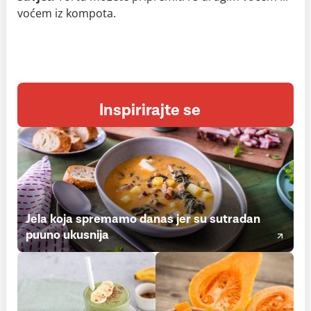
voćem iz kompota.
Inspirirajte se
Jela koja spremamo danas jer su sutradan
puuno ukusnija