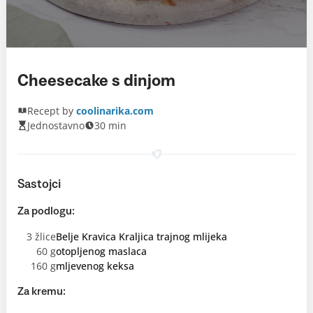
Cheesecake s dinjom
Recept by
coolinarika.com
Jednostavno
30 min
Sastojci
Za podlogu:
3 žlice
Belje Kravica Kraljica trajnog mlijeka
60 g
otopljenog maslaca
160 g
mljevenog keksa
Za kremu: