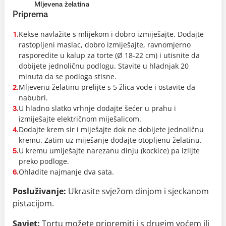
Mljevena želatina
Priprema
Kekse navlažite s mlijekom i dobro izmiješajte. Dodajte
1.
rastopljeni maslac, dobro izmiješajte, ravnomjerno
rasporedite u kalup za torte (Ø 18-22 cm) i utisnite da
dobijete jednoličnu podlogu. Stavite u hladnjak 20
minuta da se podloga stisne.
Mljevenu želatinu prelijte s 5 žlica vode i ostavite da
2.
nabubri.
U hladno slatko vrhnje dodajte šećer u prahu i
3.
izmiješajte električnom miješalicom.
Dodajte krem sir i miješajte dok ne dobijete jednoličnu
4.
kremu. Zatim uz miješanje dodajte otopljenu želatinu.
U kremu umiješajte narezanu dinju (kockice) pa izlijte
5.
preko podloge.
Ohladite najmanje dva sata.
6.
Posluživanje:
Ukrasite svježom dinjom i sjeckanom
pistacijom.
Savjet:
Tortu možete pripremiti i s drugim voćem ili