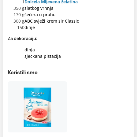
1
Dolcela Mljevena želatina
350 g
slatkog vrhnja
170 g
šećera u prahu
300 g
ABC svježi krem sir Classic
150
dinje
Za dekoraciju:
dinja
sjeckana pistacija
Koristili smo