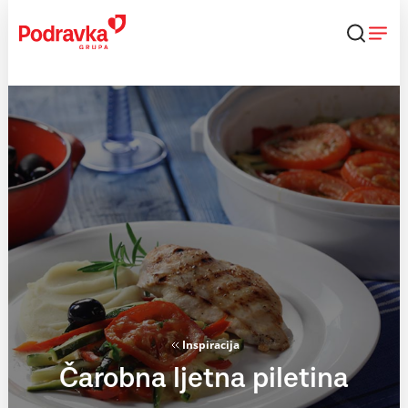
Skip
to
content
Inspiracija
Čarobna ljetna piletina