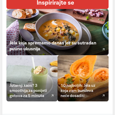
Inspirirajte se
Jela koja spremamo danas jer su sutradan
puuno ukusnija
Jutarnji kaos? 3
10 najboljih: Jela uz
smoothija za ponijeti
koja vam bundeva
gotova za 5 minuta
neće dosaditi