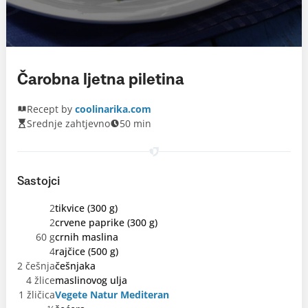
Čarobna ljetna piletina
Recept by
coolinarika.com
Srednje zahtjevno
50 min
Sastojci
2
tikvice (300 g)
2
crvene paprike (300 g)
60 g
crnih maslina
4
rajčice (500 g)
2 češnja
češnjaka
4 žlice
maslinovog ulja
1 žličica
Vegete Natur Mediteran