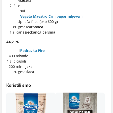
½
šećera
žličice
sol
Vegeta Maestro Crni papar mljeveni
4
pileća filea (oko 600 g)
80 g
mascarponea
1 žlica
nasjeckanog peršina
Za pire:
1
Podravka Pire
400 ml
vode
1 žličica
soli
200 ml
mlijeka
20 g
maslaca
Koristili smo