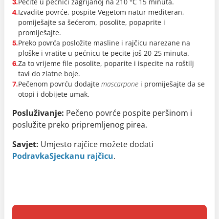
Pecite u pećnici zagrijanoj na 210 °C 15 minuta.
3.
Izvadite povrće, pospite Vegetom natur mediteran,
4.
pomiješajte sa šećerom, posolite, popaprite i
promiješajte.
Preko povrća posložite masline i rajčicu narezane na
5.
ploške i vratite u pećnicu te pecite još 20-25 minuta.
Za to vrijeme file posolite, poparite i ispecite na roštilj
6.
tavi do zlatne boje.
Pečenom povrću dodajte
mascarpone
i promiješajte da se
7.
otopi i dobijete umak.
Posluživanje:
Pečeno povrće pospite peršinom i
poslužite preko pripremljenog pirea.
Savjet:
Umjesto rajčice možete dodati
Podravka
Sjeckanu rajčicu
.