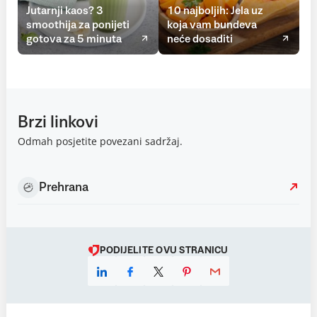
Jutarnji kaos? 3
10 najboljih: Jela uz
smoothija za ponijeti
koja vam bundeva
gotova za 5 minuta
neće dosaditi
Brzi linkovi
Odmah posjetite povezani sadržaj.
Prehrana
PODIJELITE OVU STRANICU