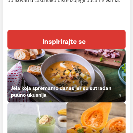
oblikovati u čašu kako biste izbjegli pucanje waffla.
Inspirirajte se
Jela koja spremamo danas jer su sutradan
puuno ukusnija