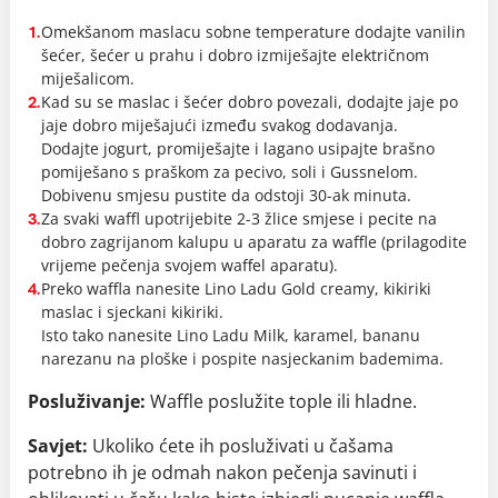
Omekšanom maslacu sobne temperature dodajte vanilin
1.
šećer, šećer u prahu i dobro izmiješajte električnom
miješalicom.
Kad su se maslac i šećer dobro povezali, dodajte jaje po
2.
jaje dobro miješajući između svakog dodavanja.
Dodajte jogurt, promiješajte i lagano usipajte brašno
pomiješano s praškom za pecivo, soli i Gussnelom.
Dobivenu smjesu pustite da odstoji 30-ak minuta.
Za svaki waffl upotrijebite 2-3 žlice smjese i pecite na
3.
dobro zagrijanom kalupu u aparatu za waffle (prilagodite
vrijeme pečenja svojem waffel aparatu).
Preko waffla nanesite Lino Ladu Gold creamy, kikiriki
4.
maslac i sjeckani kikiriki.
Isto tako nanesite Lino Ladu Milk, karamel, bananu
narezanu na ploške i pospite nasjeckanim bademima.
Posluživanje:
Waffle poslužite tople ili hladne.
Savjet:
Ukoliko ćete ih posluživati u čašama
potrebno ih je odmah nakon pečenja savinuti i