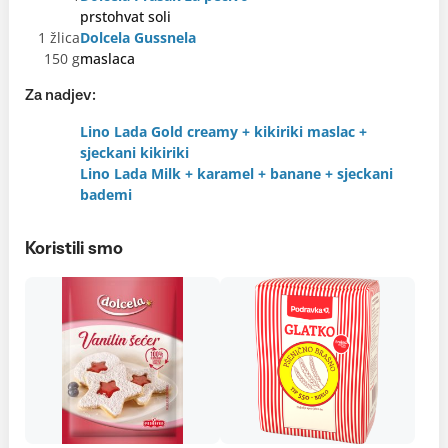
prstohvat soli
1 žlica
Dolcela Gussnela
150 g
maslaca
Za nadjev:
Lino Lada Gold creamy + kikiriki maslac +
sjeckani kikiriki
Lino Lada Milk + karamel + banane + sjeckani
bademi
Koristili smo