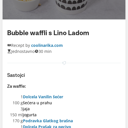
Bubble waffli s Lino Ladom
Recept by
coolinarika.com
Jednostavno
30 min
Sastojci
Za waffle:
1
Dolcela Vanilin šećer
100 g
šećera u prahu
3
jaja
150 ml
jogurta
170 g
Podravka Glatkog brašna
1
Dolcela Prašak za pecivo